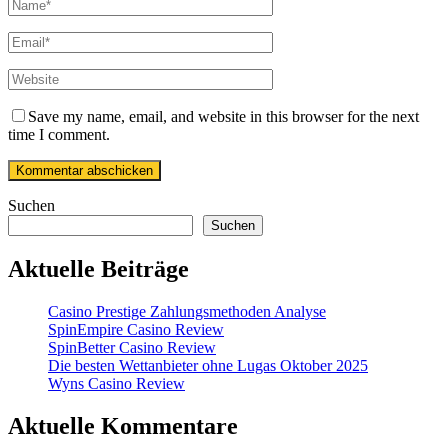
Save my name, email, and website in this browser for the next
time I comment.
Suchen
Suchen
Aktuelle Beiträge
Casino Prestige Zahlungsmethoden Analyse
SpinEmpire Casino Review
SpinBetter Casino Review
Die besten Wettanbieter ohne Lugas Oktober 2025
Wyns Casino Review
Aktuelle Kommentare