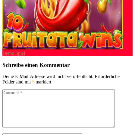
Demo Spiel
Schreibe einen Kommentar
Deine E-Mail-Adresse wird nicht veröffentlicht.
Erforderliche
Felder sind mit
*
markiert