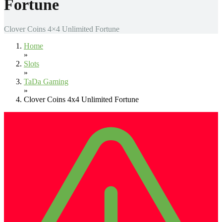
Fortune
Clover Coins 4×4 Unlimited Fortune
Home
»
Slots
»
TaDa Gaming
»
Clover Coins 4x4 Unlimited Fortune