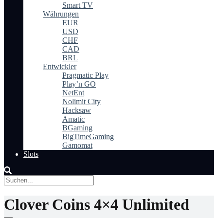
Smart TV
Währungen
EUR
USD
CHF
CAD
BRL
Entwickler
Pragmatic Play
Play’n GO
NetEnt
Nolimit City
Hacksaw
Amatic
BGaming
BigTimeGaming
Gamomat
Slots
Clover Coins 4×4 Unlimited