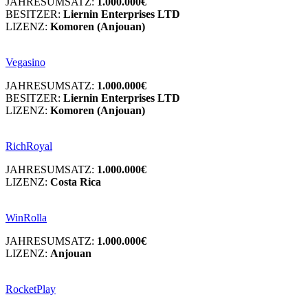
JAHRESUMSATZ:
1.000.000€
BESITZER:
Liernin Enterprises LTD
LIZENZ:
Komoren (Anjouan)
Vegasino
JAHRESUMSATZ:
1.000.000€
BESITZER:
Liernin Enterprises LTD
LIZENZ:
Komoren (Anjouan)
RichRoyal
JAHRESUMSATZ:
1.000.000€
LIZENZ:
Costa Rica
WinRolla
JAHRESUMSATZ:
1.000.000€
LIZENZ:
Anjouan
RocketPlay