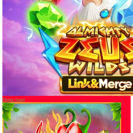
Demo Spiel