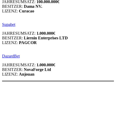
JAHRESUMSATZ:
100.000.000€
BESITZER:
Dama NV.
LIZENZ:
Curacao
Supabet
JAHRESUMSATZ:
1.000.000€
BESITZER:
Liernin Enterprises LTD
LIZENZ:
PAGCOR
DazardBet
JAHRESUMSATZ:
1.000.000€
BESITZER:
NovaForge Ltd
LIZENZ:
Anjouan