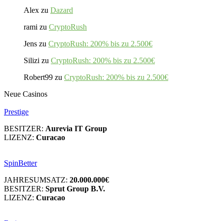
Alex
zu
Dazard
rami
zu
CryptoRush
Jens
zu
CryptoRush: 200% bis zu 2.500€
Silizi
zu
CryptoRush: 200% bis zu 2.500€
Robert99
zu
CryptoRush: 200% bis zu 2.500€
Neue Casinos
Prestige
BESITZER:
Aurevia IT Group
LIZENZ:
Curacao
SpinBetter
JAHRESUMSATZ:
20.000.000€
BESITZER:
Sprut Group B.V.
LIZENZ:
Curacao