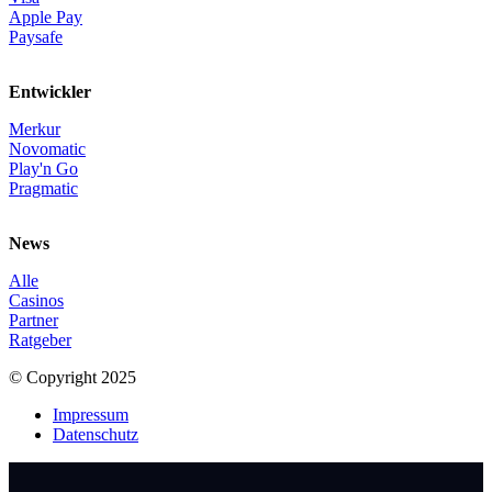
Apple Pay
Paysafe
Entwickler
Merkur
Novomatic
Play'n Go
Pragmatic
News
Alle
Casinos
Partner
Ratgeber
© Copyright 2025
Impressum
Datenschutz