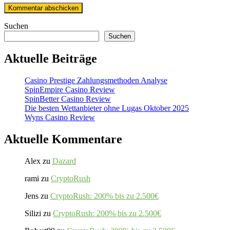
Suchen
Suchen
Aktuelle Beiträge
Casino Prestige Zahlungsmethoden Analyse
SpinEmpire Casino Review
SpinBetter Casino Review
Die besten Wettanbieter ohne Lugas Oktober 2025
Wyns Casino Review
Aktuelle Kommentare
Alex
zu
Dazard
rami
zu
CryptoRush
Jens
zu
CryptoRush: 200% bis zu 2.500€
Silizi
zu
CryptoRush: 200% bis zu 2.500€