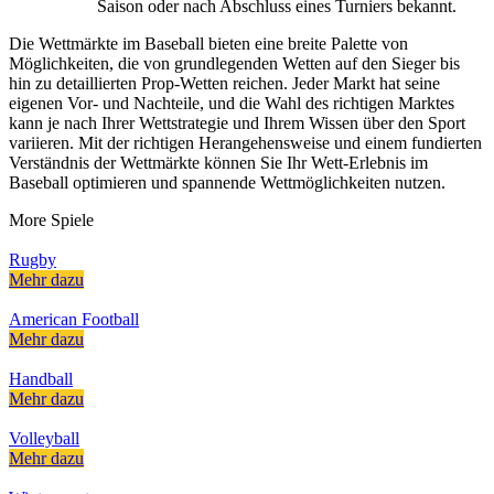
Saison oder nach Abschluss eines Turniers bekannt.
Die Wettmärkte im Baseball bieten eine breite Palette von
Möglichkeiten, die von grundlegenden Wetten auf den Sieger bis
hin zu detaillierten Prop-Wetten reichen. Jeder Markt hat seine
eigenen Vor- und Nachteile, und die Wahl des richtigen Marktes
kann je nach Ihrer Wettstrategie und Ihrem Wissen über den Sport
variieren. Mit der richtigen Herangehensweise und einem fundierten
Verständnis der Wettmärkte können Sie Ihr Wett-Erlebnis im
Baseball optimieren und spannende Wettmöglichkeiten nutzen.
More Spiele
Rugby
Mehr dazu
American Football
Mehr dazu
Handball
Mehr dazu
Volleyball
Mehr dazu