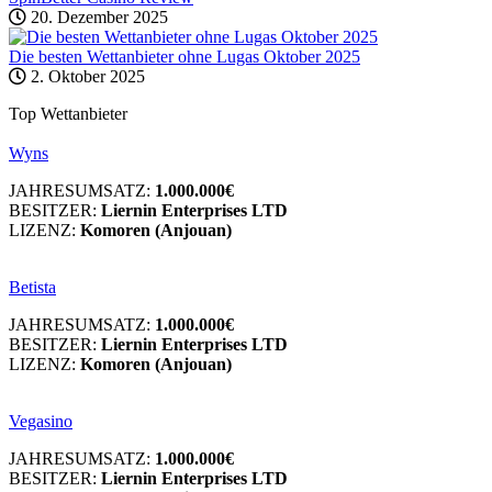
20. Dezember 2025
Die besten Wettanbieter ohne Lugas Oktober 2025
2. Oktober 2025
Top Wettanbieter
Wyns
JAHRESUMSATZ:
1.000.000€
BESITZER:
Liernin Enterprises LTD
LIZENZ:
Komoren (Anjouan)
Betista
JAHRESUMSATZ:
1.000.000€
BESITZER:
Liernin Enterprises LTD
LIZENZ:
Komoren (Anjouan)
Vegasino
JAHRESUMSATZ:
1.000.000€
BESITZER:
Liernin Enterprises LTD