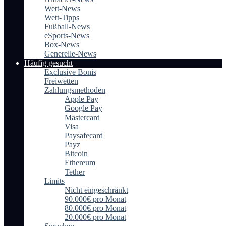
Wett-News
Wett-Tipps
Fußball-News
eSports-News
Box-News
Generelle-News
Häufig gesucht
Exclusive Bonis
Freiwetten
Zahlungsmethoden
Apple Pay
Google Pay
Mastercard
Visa
Paysafecard
Payz
Bitcoin
Ethereum
Tether
Limits
Nicht eingeschränkt
90.000€ pro Monat
80.000€ pro Monat
20.000€ pro Monat