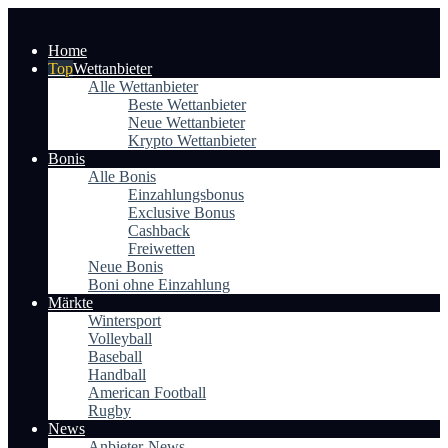
Home
Wettanbieter
Alle Wettanbieter
Beste Wettanbieter
Neue Wettanbieter
Krypto Wettanbieter
Bonis
Alle Bonis
Einzahlungsbonus
Exclusive Bonus
Cashback
Freiwetten
Neue Bonis
Boni ohne Einzahlung
Märkte
Wintersport
Volleyball
Baseball
Handball
American Football
Rugby
News
Anbieter-News