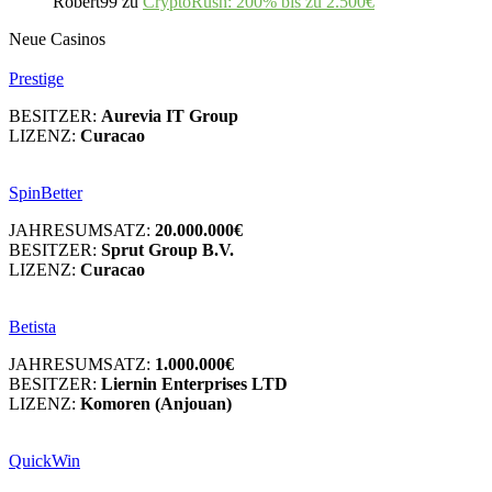
Robert99
zu
CryptoRush: 200% bis zu 2.500€
Neue Casinos
Prestige
BESITZER:
Aurevia IT Group
LIZENZ:
Curacao
SpinBetter
JAHRESUMSATZ:
20.000.000€
BESITZER:
Sprut Group B.V.
LIZENZ:
Curacao
Betista
JAHRESUMSATZ:
1.000.000€
BESITZER:
Liernin Enterprises LTD
LIZENZ:
Komoren (Anjouan)
QuickWin