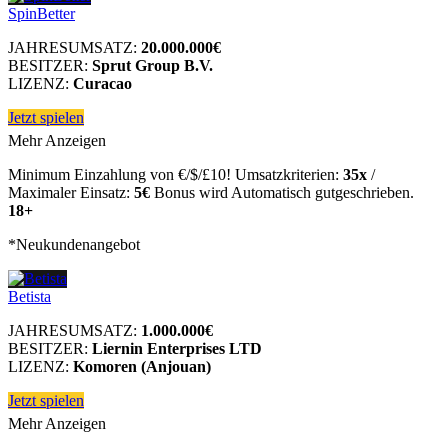
SpinBetter
JAHRESUMSATZ:
20.000.000€
BESITZER:
Sprut Group B.V.
LIZENZ:
Curacao
Jetzt spielen
Mehr Anzeigen
Minimum Einzahlung von €/$/£10! Umsatzkriterien:
35x
/
Maximaler Einsatz:
5€
Bonus wird Automatisch gutgeschrieben.
18+
*Neukundenangebot
Betista
JAHRESUMSATZ:
1.000.000€
BESITZER:
Liernin Enterprises LTD
LIZENZ:
Komoren (Anjouan)
Jetzt spielen
Mehr Anzeigen