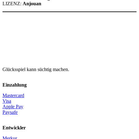
LIZENZ:
Anjouan
Glücksspiel kann süchtig machen.
Einzahlung
Mastercard
Visa
Apple Pay
Paysafe
Entwickler
Merkur