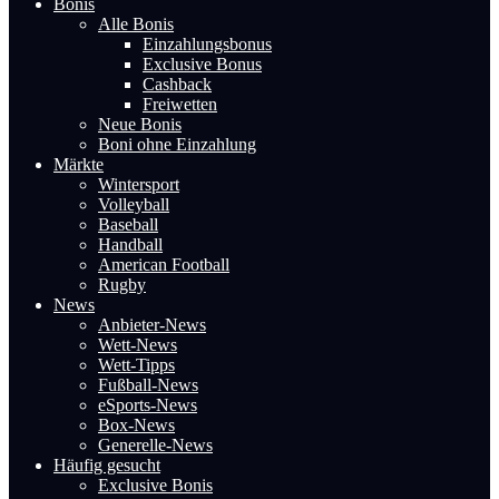
Bonis
Alle Bonis
Einzahlungsbonus
Exclusive Bonus
Cashback
Freiwetten
Neue Bonis
Boni ohne Einzahlung
Märkte
Wintersport
Volleyball
Baseball
Handball
American Football
Rugby
News
Anbieter-News
Wett-News
Wett-Tipps
Fußball-News
eSports-News
Box-News
Generelle-News
Häufig gesucht
Exclusive Bonis