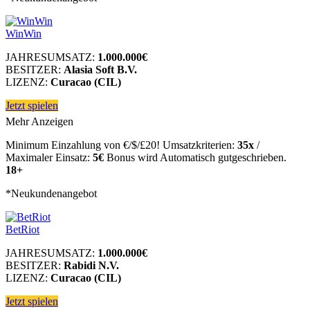
WinWin
JAHRESUMSATZ:
1.000.000€
BESITZER:
Alasia Soft B.V.
LIZENZ:
Curacao (CIL)
Jetzt spielen
Mehr Anzeigen
Minimum Einzahlung von €/$/£20! Umsatzkriterien:
35x
/
Maximaler Einsatz:
5€
Bonus wird Automatisch gutgeschrieben.
18+
*Neukundenangebot
BetRiot
JAHRESUMSATZ:
1.000.000€
BESITZER:
Rabidi N.V.
LIZENZ:
Curacao (CIL)
Jetzt spielen