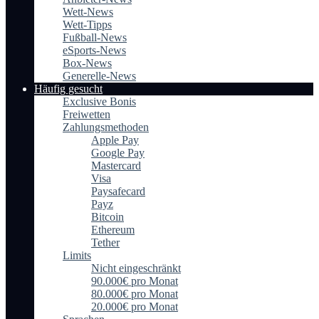
Wett-News
Wett-Tipps
Fußball-News
eSports-News
Box-News
Generelle-News
Häufig gesucht
Exclusive Bonis
Freiwetten
Zahlungsmethoden
Apple Pay
Google Pay
Mastercard
Visa
Paysafecard
Payz
Bitcoin
Ethereum
Tether
Limits
Nicht eingeschränkt
90.000€ pro Monat
80.000€ pro Monat
20.000€ pro Monat