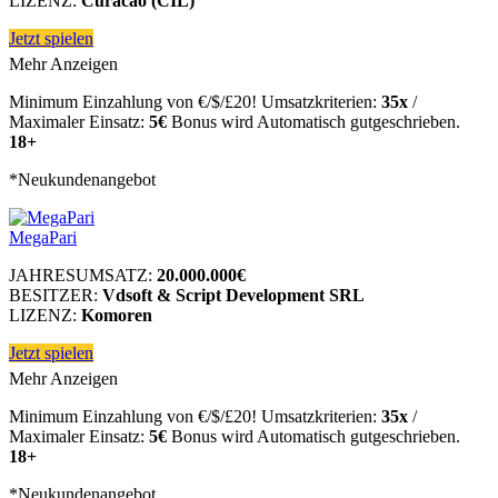
LIZENZ:
Curacao (CIL)
Jetzt spielen
Mehr Anzeigen
Minimum Einzahlung von €/$/£20! Umsatzkriterien:
35x
/
Maximaler Einsatz:
5€
Bonus wird Automatisch gutgeschrieben.
18+
*Neukundenangebot
MegaPari
JAHRESUMSATZ:
20.000.000€
BESITZER:
Vdsoft & Script Development SRL
LIZENZ:
Komoren
Jetzt spielen
Mehr Anzeigen
Minimum Einzahlung von €/$/£20! Umsatzkriterien:
35x
/
Maximaler Einsatz:
5€
Bonus wird Automatisch gutgeschrieben.
18+
*Neukundenangebot