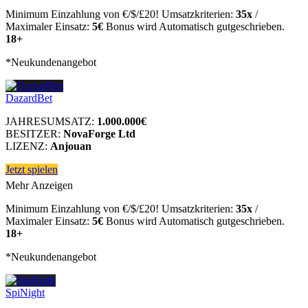
Minimum Einzahlung von €/$/£20! Umsatzkriterien:
35x
/
Maximaler Einsatz:
5€
Bonus wird Automatisch gutgeschrieben.
18+
*Neukundenangebot
DazardBet
JAHRESUMSATZ:
1.000.000€
BESITZER:
NovaForge Ltd
LIZENZ:
Anjouan
Jetzt spielen
Mehr Anzeigen
Minimum Einzahlung von €/$/£20! Umsatzkriterien:
35x
/
Maximaler Einsatz:
5€
Bonus wird Automatisch gutgeschrieben.
18+
*Neukundenangebot
SpiNight