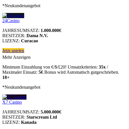
*Neukundenangebot
24Casino
JAHRESUMSATZ:
1.000.000€
BESITZER:
Dama N.V.
LIZENZ:
Curacao
Jetzt spielen
Mehr Anzeigen
Minimum Einzahlung von €/$/£20! Umsatzkriterien:
35x
/
Maximaler Einsatz:
5€
Bonus wird Automatisch gutgeschrieben.
18+
*Neukundenangebot
X7 Casino
JAHRESUMSATZ:
5.000.000€
BESITZER:
Starscream Ltd
LIZENZ:
Kanada