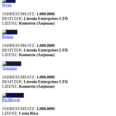
Wyns
JAHRESUMSATZ:
1.000.000€
BESITZER:
Liernin Enterprises LTD
LIZENZ:
Komoren (Anjouan)
Betista
JAHRESUMSATZ:
1.000.000€
BESITZER:
Liernin Enterprises LTD
LIZENZ:
Komoren (Anjouan)
Vegasino
JAHRESUMSATZ:
1.000.000€
BESITZER:
Liernin Enterprises LTD
LIZENZ:
Komoren (Anjouan)
RichRoyal
JAHRESUMSATZ:
1.000.000€
LIZENZ:
Costa Rica