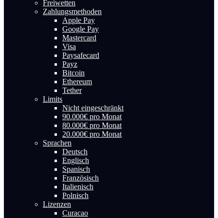
Freiwetten
Zahlungsmethoden
Apple Pay
Google Pay
Mastercard
Visa
Paysafecard
Payz
Bitcoin
Ethereum
Tether
Limits
Nicht eingeschränkt
90.000€ pro Monat
80.000€ pro Monat
20.000€ pro Monat
Sprachen
Deutsch
Englisch
Spanisch
Französisch
Italienisch
Polnisch
Lizenzen
Curacao