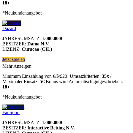
18+
*Neukundenangebot
Dazard
JAHRESUMSATZ:
1.000.000€
BESITZER:
Dama N.V.
LIZENZ:
Curacao (CIL)
Jetzt spielen
Mehr Anzeigen
Minimum Einzahlung von €/$/£20! Umsatzkriterien:
35x
/
Maximaler Einsatz:
5€
Bonus wird Automatisch gutgeschrieben.
18+
*Neukundenangebot
FanSport
JAHRESUMSATZ:
1.000.000€
BESITZER:
Interactive Betting N.V.