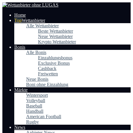
Home
Wettanbieter
Alle Wettanbieter
Beste Wettanbieter
Neue Wettanbieter
Krypto Wettanbieter
Bonis
Alle Bonis
Einzahlungsbonus
Exclusive Bonus
Cashback
Freiwetten
Neue Bonis
Boni ohne Einzahlung
Märkte
Wintersport
Volleyball
Baseball
Handball
American Football
Rugby
News
Anbieter-News