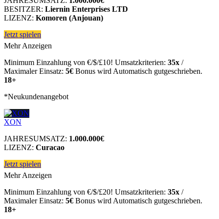
JAHRESUMSATZ:
1.000.000€
BESITZER:
Liernin Enterprises LTD
LIZENZ:
Komoren (Anjouan)
Jetzt spielen
Mehr Anzeigen
Minimum Einzahlung von €/$/£10! Umsatzkriterien:
35x
/
Maximaler Einsatz:
5€
Bonus wird Automatisch gutgeschrieben.
18+
*Neukundenangebot
XON
JAHRESUMSATZ:
1.000.000€
LIZENZ:
Curacao
Jetzt spielen
Mehr Anzeigen
Minimum Einzahlung von €/$/£20! Umsatzkriterien:
35x
/
Maximaler Einsatz:
5€
Bonus wird Automatisch gutgeschrieben.
18+