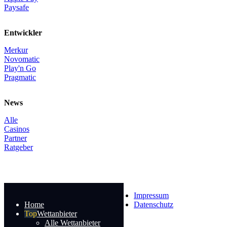
Paysafe
Entwickler
Merkur
Novomatic
Play'n Go
Pragmatic
News
Alle
Casinos
Partner
Ratgeber
© Copyright 2025
Impressum
Home
Datenschutz
Wettanbieter
Alle Wettanbieter