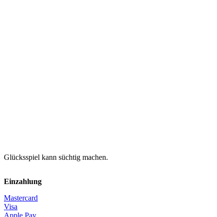
Glücksspiel kann süchtig machen.
Einzahlung
Mastercard
Visa
Apple Pay