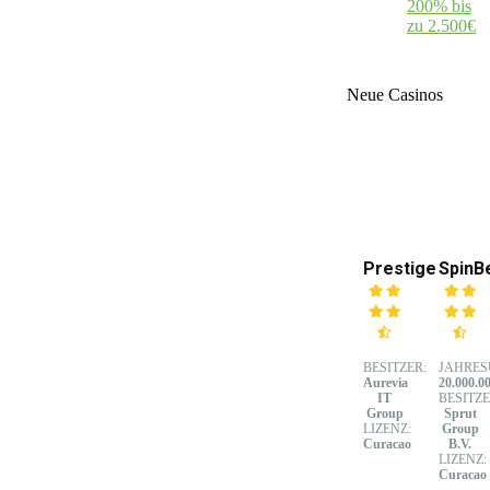
200% bis
zu 2.500€
Neue Casinos
Prestige
SpinB
BESITZER:
JAHRES
Aurevia
20.000.0
IT
BESITZE
Group
Sprut
LIZENZ:
Group
Curacao
B.V.
LIZENZ:
Curacao