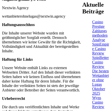
Aktuelle
Nextwin Agency
Beiträge
wettanbieterohnelugas@nextwin.agency
Casino
Haftungsausschluss
Prestige
Zahlungs
Die Inhalte unserer Website wurden mit
methoden
größtmöglicher Sorgfalt erstellt. Dennoch
Analyse
übernehmen wir keine Gewähr für die Richtigkeit,
SpinEmpir
Vollständigkeit und Aktualität der bereitgestellten
e Casino
Inhalte.
Review
SpinBetter
Haftung für Links
Casino
Review
Unsere Website enthält Links zu externen
Die besten
Webseiten Dritter. Auf den Inhalt dieser verlinkten
Wettanbiet
Seiten haben wir keinen Einfluss und übernehmen
er ohne
daher keine Haftung für deren Inhalte. Für die
Lugas
Inhalte der verlinkten Seiten ist stets der jeweilige
Oktober
Anbieter oder Betreiber der Seiten verantwortlich.
2025
Wyns
Urheberrecht
Casino
Review
Die durch uns veröffentlichten Inhalte und Werke