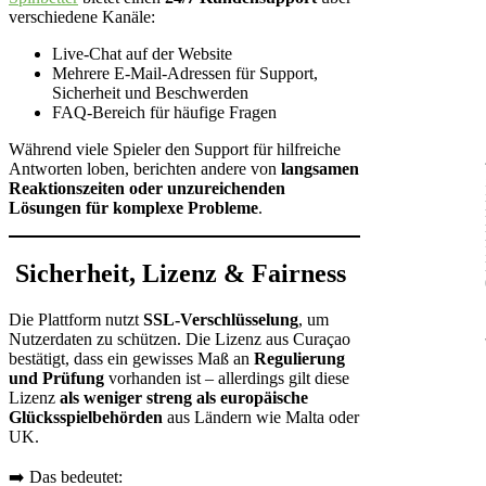
verschiedene Kanäle:
Live-Chat auf der Website
Mehrere E-Mail-Adressen für Support,
Sicherheit und Beschwerden
FAQ-Bereich für häufige Fragen
Während viele Spieler den Support für hilfreiche
Antworten loben, berichten andere von
langsamen
Reaktionszeiten oder unzureichenden
Lösungen für komplexe Probleme
.
️ Sicherheit, Lizenz & Fairness
Die Plattform nutzt
SSL-Verschlüsselung
, um
Nutzerdaten zu schützen. Die Lizenz aus Curaçao
bestätigt, dass ein gewisses Maß an
Regulierung
und Prüfung
vorhanden ist – allerdings gilt diese
Lizenz
als weniger streng als europäische
Glücksspielbehörden
aus Ländern wie Malta oder
UK.
➡️ Das bedeutet: