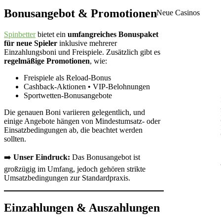
Bonusangebot & Promotionen
Neue Casinos
Spinbetter
bietet ein
umfangreiches Bonuspaket
für neue Spieler
inklusive mehrerer
Einzahlungsboni und Freispiele. Zusätzlich gibt es
regelmäßige Promotionen
, wie:
Freispiele als Reload-Bonus
Cashback-Aktionen • VIP-Belohnungen
Sportwetten-Bonusangebote
Die genauen Boni variieren gelegentlich, und
einige Angebote hängen von Mindestumsatz- oder
Einsatzbedingungen ab, die beachtet werden
sollten.
➡️
Unser Eindruck:
Das Bonusangebot ist
großzügig im Umfang, jedoch gehören strikte
Umsatzbedingungen zur Standardpraxis.
Einzahlungen & Auszahlungen