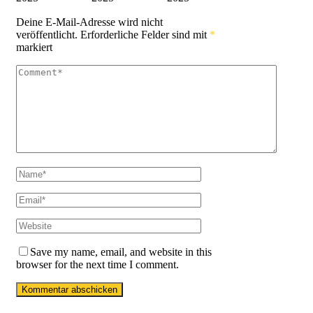
Deine E-Mail-Adresse wird nicht
veröffentlicht.
Erforderliche Felder sind mit
*
markiert
Save my name, email, and website in this
browser for the next time I comment.