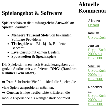
Aktuelle
Kommenta
Spielangebot & Software
Alex
zu
Spieler schätzen die
umfangreiche Auswahl an
Dazard
Spielen
, darunter:
rami
zu
Mehrere Tausend Slots
von bekannten
CryptoRus
Software-Providern
Tischspiele
wie Blackjack, Roulette,
Jens
zu
Baccarat
CryptoRush
Live Casino
mit echten Dealern
200% bis
Sportwetten & Spezialspiele
zu 2.500€
Die Spiele stammen nach Herstellerangaben von
Silizi
zu
großen Studios mit zertifizierten
RNGs (Random
CryptoRush
Number Generators)
.
200% bis
zu 2.500€
➡️
Pro:
Sehr breite Vielfalt – ideal für Spieler, die
Robert99
viele Spiele ausprobieren möchten.
zu
➡️
Contra:
Einige Testberichte kritisieren die
CryptoRush
mobile Experience als weniger stark optimiert.
200% bis
zu 2.500€