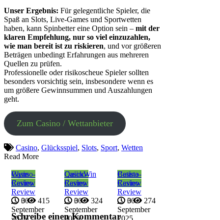
Unser Ergebnis:
Für gelegentliche Spieler, die
Spaß an Slots, Live-Games und Sportwetten
haben, kann Spinbetter eine Option sein –
mit der
klaren Empfehlung, nur so viel einzuzahlen,
wie man bereit ist zu riskieren
, und vor größeren
Beträgen unbedingt Erfahrungen aus mehreren
Quellen zu prüfen.
Professionelle oder risikoscheue Spieler sollten
besonders vorsichtig sein, insbesondere wenn es
um größere Gewinnsummen und Auszahlungen
geht.
Zum Casino / Wettanbieter
Casino
,
Glücksspiel
,
Slots
,
Sport
,
Wetten
Read More
Casino-
Wyns
Casino-
QuickWin
Casino-
Betista
Review
Casino
Review
Casino
Review
Casino
Review
Review
Review
30.
0
415
30.
0
324
30.
0
274
September
September
September
Schreibe einen Kommentar
2025
2025
2025