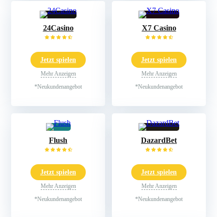
24Casino
X7 Casino
Jetzt spielen
Jetzt spielen
Mehr Anzeigen
Mehr Anzeigen
*Neukundenangebot
*Neukundenangebot
Flush
DazardBet
Jetzt spielen
Jetzt spielen
Mehr Anzeigen
Mehr Anzeigen
*Neukundenangebot
*Neukundenangebot