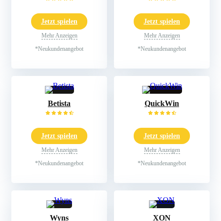
Jetzt spielen
Jetzt spielen
Mehr Anzeigen
Mehr Anzeigen
*Neukundenangebot
*Neukundenangebot
Betista
QuickWin
Jetzt spielen
Jetzt spielen
Mehr Anzeigen
Mehr Anzeigen
*Neukundenangebot
*Neukundenangebot
Wyns
XON