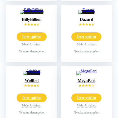
BillyBillion
Dazard
Jetzt spielen
Jetzt spielen
Mehr Anzeigen
Mehr Anzeigen
*Neukundenangebot
*Neukundenangebot
Wolfbet
MegaPari
Jetzt spielen
Jetzt spielen
Mehr Anzeigen
Mehr Anzeigen
*Neukundenangebot
*Neukundenangebot