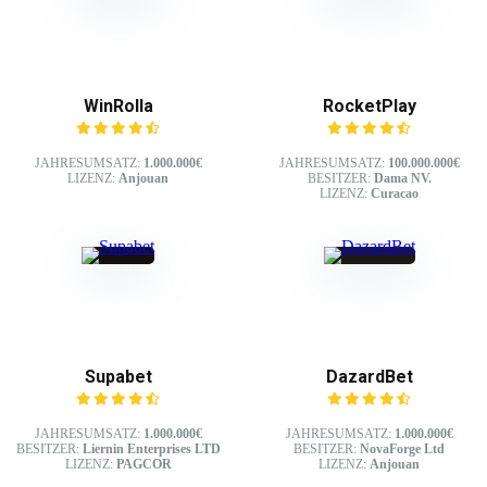
WinRolla
RocketPlay
JAHRESUMSATZ:
1.000.000€
JAHRESUMSATZ:
100.000.000€
LIZENZ:
Anjouan
BESITZER:
Dama NV.
LIZENZ:
Curacao
Supabet
DazardBet
JAHRESUMSATZ:
1.000.000€
JAHRESUMSATZ:
1.000.000€
BESITZER:
Liernin Enterprises LTD
BESITZER:
NovaForge Ltd
LIZENZ:
PAGCOR
LIZENZ:
Anjouan