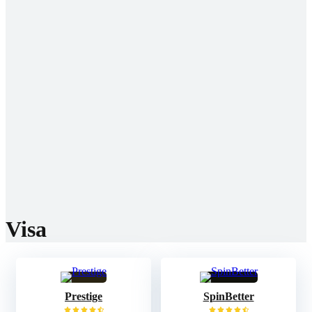
EUR
USD
CHF
CAD
BRL
Entwickler
Pragmatic Play
Play’n GO
NetEnt
Nolimit City
Hacksaw
Amatic
BGaming
BigTimeGaming
Gamomat
Slots
Visa
Prestige
SpinBetter