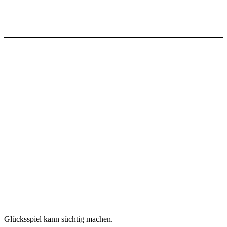
Glücksspiel kann süchtig machen.