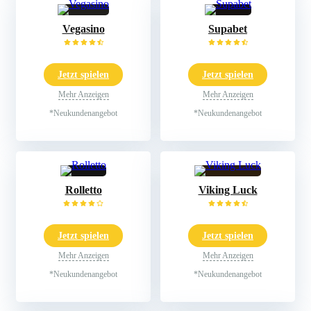
Vegasino
Supabet
Jetzt spielen
Jetzt spielen
Mehr Anzeigen
Mehr Anzeigen
*Neukundenangebot
*Neukundenangebot
Rolletto
Viking Luck
Jetzt spielen
Jetzt spielen
Mehr Anzeigen
Mehr Anzeigen
*Neukundenangebot
*Neukundenangebot