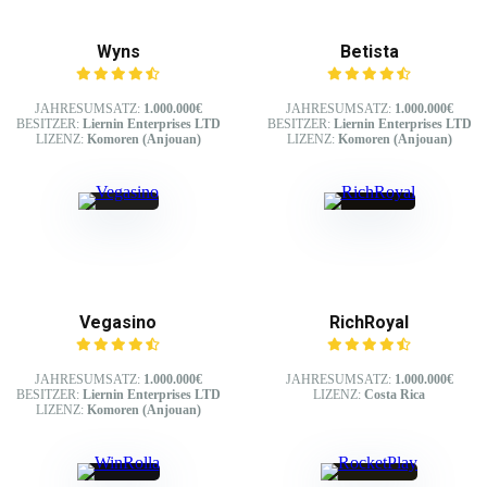
Wyns
Betista
JAHRESUMSATZ:
1.000.000€
JAHRESUMSATZ:
1.000.000€
BESITZER:
Liernin Enterprises LTD
BESITZER:
Liernin Enterprises LTD
LIZENZ:
Komoren (Anjouan)
LIZENZ:
Komoren (Anjouan)
Vegasino
RichRoyal
JAHRESUMSATZ:
1.000.000€
JAHRESUMSATZ:
1.000.000€
BESITZER:
Liernin Enterprises LTD
LIZENZ:
Costa Rica
LIZENZ:
Komoren (Anjouan)