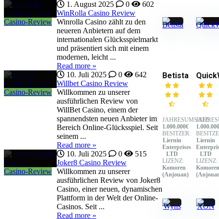
1. August 2025
0
602
WinRolla Casino Review
Casino-Review
Winrolla Casino zählt zu den
neueren Anbietern auf dem
internationalen Glücksspielmarkt
und präsentiert sich mit einem
modernen, leicht ...
Read more »
10. Juli 2025
0
642
Betista
Quick
Willbet Casino Review
Casino-Review
Willkommen zu unserer
ausführlichen Review von
WillBet Casino, einem der
spannendsten neuen Anbieter im
JAHRESUMSATZ:
JAHRES
1.000.000€
1.000.00
Bereich Online-Glücksspiel. Seit
BESITZER:
BESITZE
seinem ...
Liernin
Liernin
Read more »
Enterprises
Enterpri
10. Juli 2025
0
515
LTD
LTD
LIZENZ:
LIZENZ:
Joker8 Casino Review
Komoren
Komore
Casino-Review
Willkommen zu unserer
(Anjouan)
(Anjoua
ausführlichen Review von Joker8
Casino, einer neuen, dynamischen
Plattform in der Welt der Online-
Casinos. Seit ...
Read more »