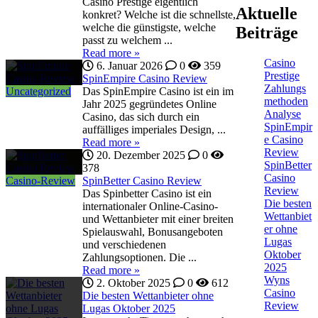
Casino Prestige eigentlich
Aktuelle
konkret? Welche ist die schnellste,
welche die günstigste, welche
Beiträge
passt zu welchem ...
Read more »
Casino
6. Januar 2026
0
359
Prestige
SpinEmpire Casino Review
Zahlungs
Uncategorized
Das SpinEmpire Casino ist ein im
methoden
Jahr 2025 gegründetes Online
Analyse
Casino, das sich durch ein
SpinEmpir
auffälliges imperiales Design, ...
e Casino
Read more »
Review
20. Dezember 2025
0
SpinBetter
378
Casino
Casino-Review
SpinBetter Casino Review
Review
Das Spinbetter Casino ist ein
Die besten
internationaler Online-Casino-
Wettanbiet
und Wettanbieter mit einer breiten
er ohne
Spielauswahl, Bonusangeboten
Lugas
und verschiedenen
Oktober
Zahlungsoptionen. Die ...
2025
Read more »
Wyns
2. Oktober 2025
0
612
Casino
Die besten Wettanbieter ohne
Review
Lugas Oktober 2025