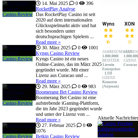
14. Mai 2025
0
396
RocketPlay Analyse
Casino-Review
Das RocketPlay Casino ist seit
2020 auf dem internationalen
Wyns
XON
Glücksspielmarkt aktiv und hat
sich besonders unter
deutschsprachigen Spielern ...
Read more »
30. März 2025
0
1001
JAHRESUMSATZ:
JAHRES
Kyngs Casino Review
1.000.000€
1.000.00
Casino-Review
Kyngs Casino ist ein neues
BESITZER:
LIZENZ:
Online-Casino, das im März 2025
Liernin
Curacao
Enterprises
gegründet wurde. Mit einer
LTD
Lizenz aus Curacao und ...
LIZENZ:
Read more »
Komoren
29. März 2025
0
983
(Anjouan)
Boomerang Bet Casino Review
Boomerang Bet Casino ist eine
Casino-Review
aufstrebende iGaming-Plattform,
die im Jahr 2023 gegründet wurde
und unter der Lizenz von ...
Aktuelle Nachrichte
Read more »
27. Februar 2025
0
1076
Casino-Review
Betkin Casino Review