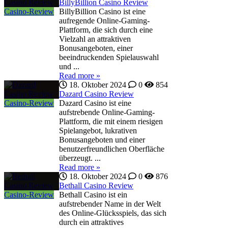
BillyBillion Casino Review
Casino-Review
BillyBillion Casino ist eine
aufregende Online-Gaming-
Plattform, die sich durch eine
Vielzahl an attraktiven
Bonusangeboten, einer
beeindruckenden Spielauswahl
und ...
Read more »
18. Oktober 2024
0
854
Dazard Casino Review
Casino-Review
Dazard Casino ist eine
aufstrebende Online-Gaming-
Plattform, die mit einem riesigen
Spielangebot, lukrativen
Bonusangeboten und einer
benutzerfreundlichen Oberfläche
überzeugt. ...
Read more »
18. Oktober 2024
0
876
Bethall Casino Review
Casino-Review
Bethall Casino ist ein
aufstrebender Name in der Welt
des Online-Glücksspiels, das sich
durch ein attraktives