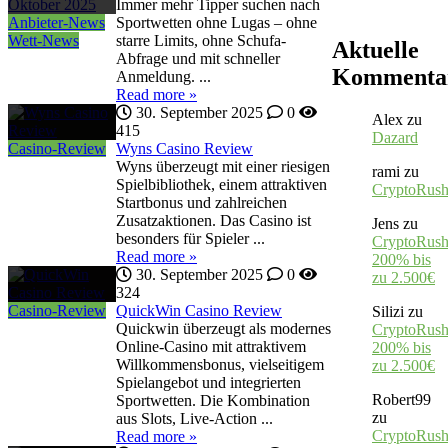
Immer mehr Tipper suchen nach
Anbieter-News
Sportwetten ohne Lugas – ohne
Wett-News
starre Limits, ohne Schufa-
Aktuelle
Abfrage und mit schneller
Kommenta
Anmeldung. ...
Read more »
30. September 2025
0
Alex
zu
415
Dazard
Casino-Review
Wyns Casino Review
Wyns überzeugt mit einer riesigen
rami
zu
Spielbibliothek, einem attraktiven
CryptoRus
Startbonus und zahlreichen
Zusatzaktionen. Das Casino ist
Jens
zu
besonders für Spieler ...
CryptoRush
Read more »
200% bis
30. September 2025
0
zu 2.500€
324
Casino-Review
QuickWin Casino Review
Silizi
zu
Quickwin überzeugt als modernes
CryptoRush
Online-Casino mit attraktivem
200% bis
Willkommensbonus, vielseitigem
zu 2.500€
Spielangebot und integrierten
Robert99
Sportwetten. Die Kombination
zu
aus Slots, Live-Action ...
CryptoRush
Read more »