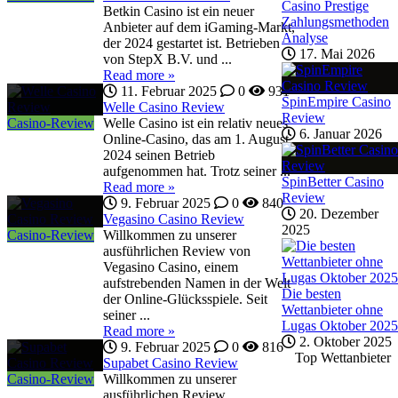
Casino Prestige
Betkin Casino ist ein neuer
Zahlungsmethoden
Anbieter auf dem iGaming-Markt,
Analyse
der 2024 gestartet ist. Betrieben
17. Mai 2026
von StepX B.V. und ...
Read more »
11. Februar 2025
0
931
SpinEmpire Casino
Welle Casino Review
Review
Casino-Review
Welle Casino ist ein relativ neues
6. Januar 2026
Online-Casino, das am 1. August
2024 seinen Betrieb
aufgenommen hat. Trotz seiner ...
SpinBetter Casino
Read more »
Review
9. Februar 2025
0
840
20. Dezember
Vegasino Casino Review
2025
Casino-Review
Willkommen zu unserer
ausführlichen Review von
Vegasino Casino, einem
aufstrebenden Namen in der Welt
Die besten
der Online-Glücksspiele. Seit
Wettanbieter ohne
seiner ...
Lugas Oktober 2025
Read more »
2. Oktober 2025
9. Februar 2025
0
816
Top Wettanbieter
Supabet Casino Review
Casino-Review
Willkommen zu unserer
ausführlichen Review