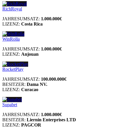
RichRoyal
JAHRESUMSATZ:
1.000.000€
LIZENZ:
Costa Rica
WinRolla
JAHRESUMSATZ:
1.000.000€
LIZENZ:
Anjouan
RocketPlay
JAHRESUMSATZ:
100.000.000€
BESITZER:
Dama NV.
LIZENZ:
Curacao
Supabet
JAHRESUMSATZ:
1.000.000€
BESITZER:
Liernin Enterprises LTD
LIZENZ:
PAGCOR