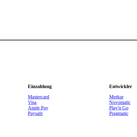
Einzahlung
Entwickler
Mastercard
Merkur
Visa
Novomatic
Apple Pay
Play'n Go
Paysafe
Pragmatic