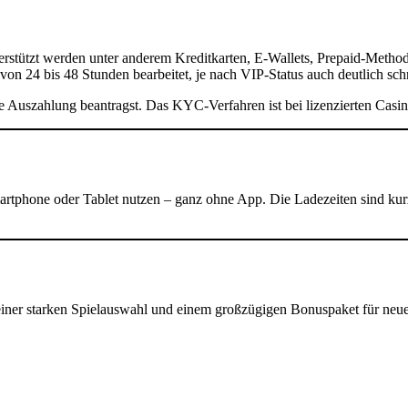
erstützt werden unter anderem Kreditkarten, E-Wallets, Prepaid-Meth
n 24 bis 48 Stunden bearbeitet, je nach VIP-Status auch deutlich schn
te Auszahlung beantragst. Das KYC-Verfahren ist bei lizenzierten Casin
martphone oder Tablet nutzen – ganz ohne App. Die Ladezeiten sind kurz
 einer starken Spielauswahl und einem großzügigen Bonuspaket für neue