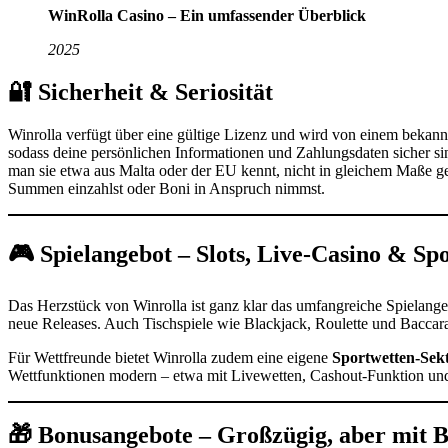
WinRolla Casino – Ein umfassender Überblick
2025
🔐
Sicherheit & Seriosität
Winrolla verfügt über eine gültige Lizenz und wird von einem bekann
sodass deine persönlichen Informationen und Zahlungsdaten sicher si
man sie etwa aus Malta oder der EU kennt, nicht in gleichem Maße gel
Summen einzahlst oder Boni in Anspruch nimmst.
🎮
Spielangebot – Slots, Live-Casino & Sp
Das Herzstück von Winrolla ist ganz klar das umfangreiche Spielange
neue Releases. Auch Tischspiele wie Blackjack, Roulette und Baccarat
Für Wettfreunde bietet Winrolla zudem eine eigene
Sportwetten-Sek
Wettfunktionen modern – etwa mit Livewetten, Cashout-Funktion un
🎁
Bonusangebote – Großzügig, aber mit 