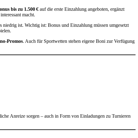
nus bis zu 1.500 €
auf die erste Einzahlung angeboten, ergänzt
interessant macht.
 niedrig ist. Wichtig ist: Bonus und Einzahlung müssen umgesetzt
ielen.
ino-Promos
. Auch für Sportwetten stehen eigene Boni zur Verfügung
ätzliche Anreize sorgen – auch in Form von Einladungen zu Turnieren