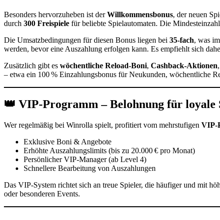
Besonders hervorzuheben ist der
Willkommensbonus
, der neuen Spi
durch
300 Freispiele
für beliebte Spielautomaten. Die Mindesteinzahlu
Die Umsatzbedingungen für diesen Bonus liegen bei
35-fach
, was im
werden, bevor eine Auszahlung erfolgen kann. Es empfiehlt sich daher
Zusätzlich gibt es
wöchentliche Reload-Boni
,
Cashback-Aktionen
– etwa ein 100 % Einzahlungsbonus für Neukunden, wöchentliche R
👑
VIP-Programm – Belohnung für loyale 
Wer regelmäßig bei Winrolla spielt, profitiert vom mehrstufigen
VIP-
Exklusive Boni & Angebote
Erhöhte Auszahlungslimits (bis zu 20.000 € pro Monat)
Persönlicher VIP-Manager (ab Level 4)
Schnellere Bearbeitung von Auszahlungen
Das VIP-System richtet sich an treue Spieler, die häufiger und mit h
oder besonderen Events.