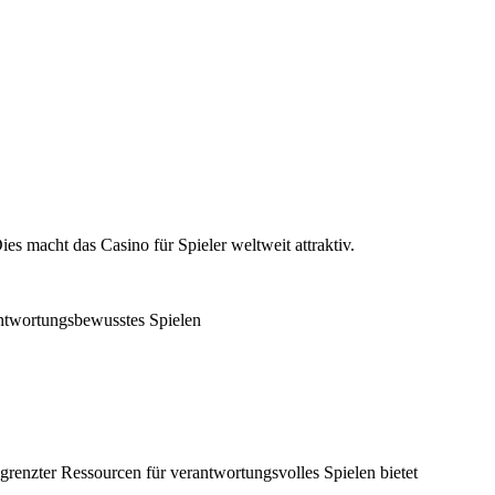
s macht das Casino für Spieler weltweit attraktiv.
ntwortungsbewusstes Spielen
renzter Ressourcen für verantwortungsvolles Spielen bietet