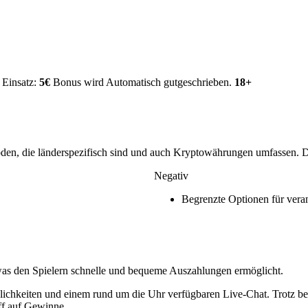
 Einsatz:
5€
Bonus wird Automatisch gutgeschrieben.
18+
en, die länderspezifisch sind und auch Kryptowährungen umfassen. Die
Negativ
Begrenzte Optionen für vera
as den Spielern schnelle und bequeme Auszahlungen ermöglicht.
chkeiten und einem rund um die Uhr verfügbaren Live-Chat. Trotz beg
iff auf Gewinne.