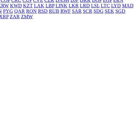
COP
CRC
CUP
CVE
CZK
DASH
DJF
DKK
DOP
EGP
ERN
KRW
KWD
KZT
LAK
LBP
LINK
LKR
LRD
LSL
LTC
LYD
MAD
N
PYG
QAR
RON
RSD
RUB
RWF
SAR
SCR
SDG
SEK
SGD
XRP
ZAR
ZMW