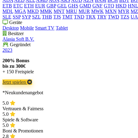
ADA
AED
ALL
AMD
AOA
ARS
AUD
AZN
BAM
BCH
BDT
BG
ETB
ETC
ETH
EUR
GBP
GEL
GHS
GMD
GNF
GTQ
HKD
HNL
MDL
MGA
MKD
MMK
MNT
MRU
MUR
MWK
MXN
MYR
MZ
SLE
SSP
SYP
SZL
THB
TJS
TMT
TND
TRX
TRY
TWD
TZS
UA
Geräte
Desktop
Mobile
Smart TV
Tablet
Besitzer
Alasia Soft B.V.
Gegründet
2023
200% Bonus
bis zu 300€
+ 150 Freispiele
Jetzt spielen
*Neukundenangebot
5.0
Vertrauen & Fairness
5.0
Spiele & Software
5.0
Boni & Promotionen
2.8