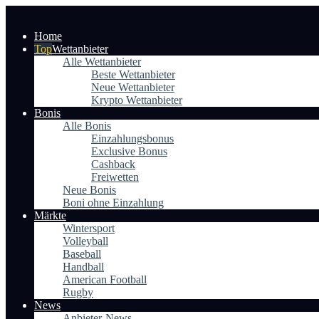
Home
Wettanbieter
Alle Wettanbieter
Beste Wettanbieter
Neue Wettanbieter
Krypto Wettanbieter
Bonis
Alle Bonis
Einzahlungsbonus
Exclusive Bonus
Cashback
Freiwetten
Neue Bonis
Boni ohne Einzahlung
Märkte
Wintersport
Volleyball
Baseball
Handball
American Football
Rugby
News
Anbieter-News