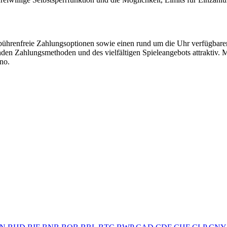
gebührenfreie Zahlungsoptionen sowie einen rund um die Uhr verfügbare
enden Zahlungsmethoden und des vielfältigen Spieleangebots attrakti
no.