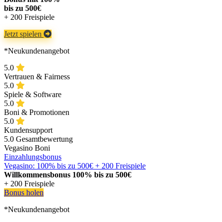
bis zu 500€
+ 200 Freispiele
Jetzt spielen
*Neukundenangebot
5.0
Vertrauen & Fairness
5.0
Spiele & Software
5.0
Boni & Promotionen
5.0
Kundensupport
5.0
Gesamtbewertung
Vegasino Boni
Einzahlungsbonus
Vegasino: 100% bis zu 500€ + 200 Freispiele
Willkommensbonus 100% bis zu 500€
+ 200 Freispiele
Bonus holen
*Neukundenangebot