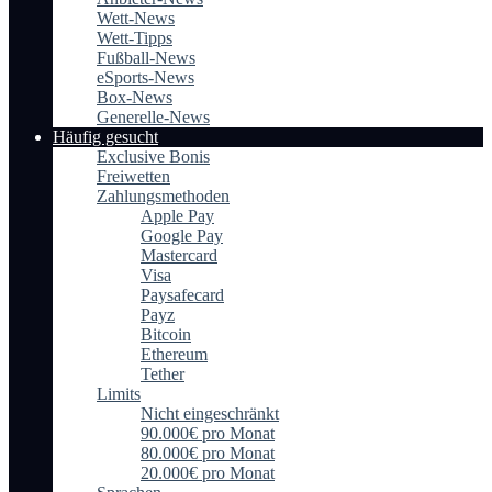
Wett-News
Wett-Tipps
Fußball-News
eSports-News
Box-News
Generelle-News
Häufig gesucht
Exclusive Bonis
Freiwetten
Zahlungsmethoden
Apple Pay
Google Pay
Mastercard
Visa
Paysafecard
Payz
Bitcoin
Ethereum
Tether
Limits
Nicht eingeschränkt
90.000€ pro Monat
80.000€ pro Monat
20.000€ pro Monat