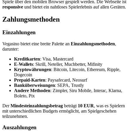
Spiele über den mobilen Browser gespielt werden. Die Webseite ist
responsive
und bietet ein nahtloses Spielerlebnis auf allen Geräten.
Zahlungsmethoden
Einzahlungen
Vegasino bietet eine breite Palette an
Einzahlungsmethoden
,
darunter:
Kreditkarten
: Visa, Mastercard
E-Wallets
: Skrill, Neteller, Muchbetter, Mifinity
Kryptowährungen
: Bitcoin, Litecoin, Ethereum, Ripple,
Dogecoin
Prepaid-Karten
: Paysafecard, Neosurf
Banküberweisungen
: SEPA, Trustly
Andere Methoden
: Zimpler, Siru Mobile, Interac, Klarna,
Boleto, Pix
Der
Mindesteinzahlungsbetrag
beträgt
10 EUR
, was es Spielern
mit unterschiedlichen Budgets ermöglicht, am Spielgeschehen
teilzunehmen.
Auszahlungen