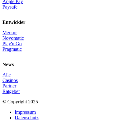
Apple Pay
Paysafe
Entwickler
Merkur
Novomatic
Play'n Go
Pragmatic
News
Alle
Casinos
Partner
Ratgeber
© Copyright 2025
Impressum
Datenschutz