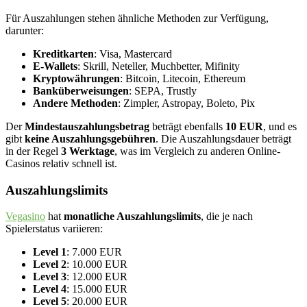
Für Auszahlungen stehen ähnliche Methoden zur Verfügung,
darunter:
Kreditkarten
: Visa, Mastercard
E-Wallets
: Skrill, Neteller, Muchbetter, Mifinity
Kryptowährungen
: Bitcoin, Litecoin, Ethereum
Banküberweisungen
: SEPA, Trustly
Andere Methoden
: Zimpler, Astropay, Boleto, Pix
Der
Mindestauszahlungsbetrag
beträgt ebenfalls
10 EUR
, und es
gibt
keine Auszahlungsgebühren
. Die Auszahlungsdauer beträgt
in der Regel
3 Werktage
, was im Vergleich zu anderen Online-
Casinos relativ schnell ist.
Auszahlungslimits
Vegasino
hat
monatliche Auszahlungslimits
, die je nach
Spielerstatus variieren:
Level 1
: 7.000 EUR
Level 2
: 10.000 EUR
Level 3
: 12.000 EUR
Level 4
: 15.000 EUR
Level 5
: 20.000 EUR