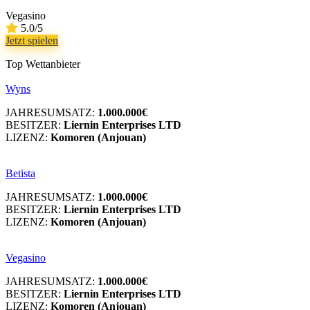
Vegasino
5.0/5
Jetzt spielen
Top Wettanbieter
Wyns
JAHRESUMSATZ:
1.000.000€
BESITZER:
Liernin Enterprises LTD
LIZENZ:
Komoren (Anjouan)
Betista
JAHRESUMSATZ:
1.000.000€
BESITZER:
Liernin Enterprises LTD
LIZENZ:
Komoren (Anjouan)
Vegasino
JAHRESUMSATZ:
1.000.000€
BESITZER:
Liernin Enterprises LTD
LIZENZ:
Komoren (Anjouan)