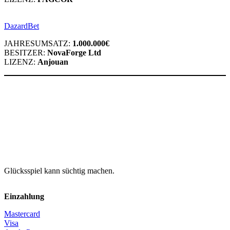
DazardBet
JAHRESUMSATZ:
1.000.000€
BESITZER:
NovaForge Ltd
LIZENZ:
Anjouan
Glücksspiel kann süchtig machen.
Einzahlung
Mastercard
Visa