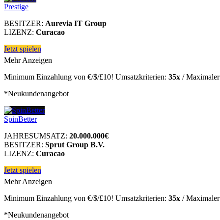
Prestige
BESITZER:
Aurevia IT Group
LIZENZ:
Curacao
Jetzt spielen
Mehr Anzeigen
Minimum Einzahlung von €/$/£10! Umsatzkriterien:
35x
/ Maximaler
*Neukundenangebot
SpinBetter
JAHRESUMSATZ:
20.000.000€
BESITZER:
Sprut Group B.V.
LIZENZ:
Curacao
Jetzt spielen
Mehr Anzeigen
Minimum Einzahlung von €/$/£10! Umsatzkriterien:
35x
/ Maximaler
*Neukundenangebot