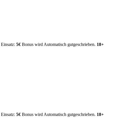
 Einsatz:
5€
Bonus wird Automatisch gutgeschrieben.
18+
 Einsatz:
5€
Bonus wird Automatisch gutgeschrieben.
18+