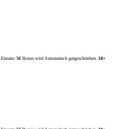
 Einsatz:
5€
Bonus wird Automatisch gutgeschrieben.
18+