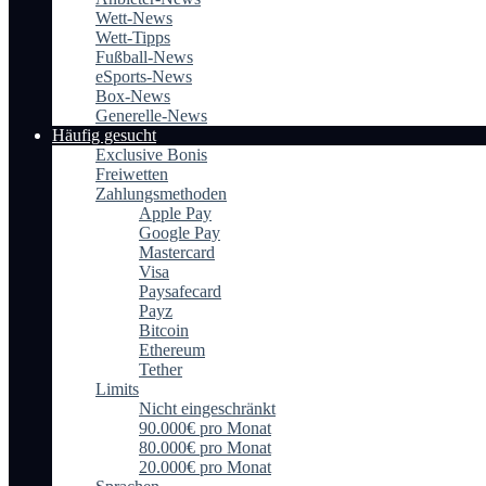
Wett-News
Wett-Tipps
Fußball-News
eSports-News
Box-News
Generelle-News
Häufig gesucht
Exclusive Bonis
Freiwetten
Zahlungsmethoden
Apple Pay
Google Pay
Mastercard
Visa
Paysafecard
Payz
Bitcoin
Ethereum
Tether
Limits
Nicht eingeschränkt
90.000€ pro Monat
80.000€ pro Monat
20.000€ pro Monat