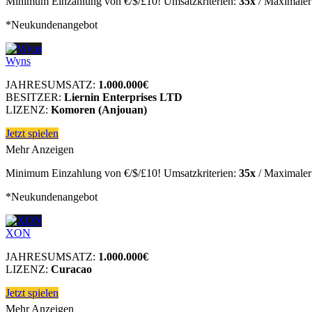
Minimum Einzahlung von €/$/£10! Umsatzkriterien:
35x
/ Maximaler
*Neukundenangebot
Wyns
JAHRESUMSATZ:
1.000.000€
BESITZER:
Liernin Enterprises LTD
LIZENZ:
Komoren (Anjouan)
Jetzt spielen
Mehr Anzeigen
Minimum Einzahlung von €/$/£10! Umsatzkriterien:
35x
/ Maximaler
*Neukundenangebot
XON
JAHRESUMSATZ:
1.000.000€
LIZENZ:
Curacao
Jetzt spielen
Mehr Anzeigen