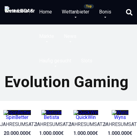
Home
Wettanbieter
Bonis
Märkte
News
Häufig gesucht
Slots
Evolution Gaming
SpinBetter
Betista
QuickWin
Wyns
JAHRESUMSATZ:
JAHRESUMSATZ:
JAHRESUMSATZ:
JAHRESUMSAT
20.000.000€
1.000.000€
1.000.000€
1.000.000€