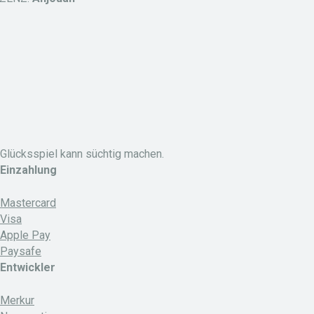
Glücksspiel kann süchtig machen.
Einzahlung
Mastercard
Visa
Apple Pay
Paysafe
Entwickler
Merkur