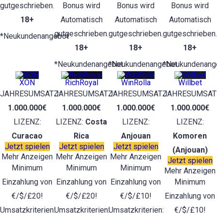
gutgeschrieben.
Bonus wird
Bonus wird
Bonus wird
18+
Automatisch
Automatisch
Automatisch
gutgeschrieben.
gutgeschrieben.
gutgeschrieben.
*Neukundenangebot
18+
18+
18+
*Neukundenangebot
*Neukundenangebot
*Neukundenang
XON
RichRoyal
WinRolla
Willbet
JAHRESUMSATZ:
JAHRESUMSATZ:
JAHRESUMSATZ:
JAHRESUMSAT
1.000.000€
1.000.000€
1.000.000€
1.000.000€
LIZENZ:
LIZENZ:
Costa
LIZENZ:
LIZENZ:
Curacao
Rica
Anjouan
Komoren
Jetzt spielen
Jetzt spielen
Jetzt spielen
(Anjouan)
Mehr Anzeigen
Mehr Anzeigen
Mehr Anzeigen
Jetzt spielen
Minimum
Minimum
Minimum
Mehr Anzeigen
Einzahlung von
Einzahlung von
Einzahlung von
Minimum
€/$/£20!
€/$/£20!
€/$/£10!
Einzahlung von
Umsatzkriterien:
Umsatzkriterien:
Umsatzkriterien:
€/$/£10!