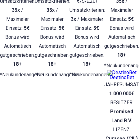
Umsatzkriterien:
Umsatzkriterien:
€/$/£20!
35x
/
35x
/
35x
/
Umsatzkriterien:
Maximaler
Maximaler
Maximaler
3x
/ Maximaler
Einsatz:
5€
Einsatz:
5€
Einsatz:
5€
Einsatz:
5€
Bonus wird
Bonus wird
Bonus wird
Bonus wird
Automatisch
Automatisch
Automatisch
Automatisch
gutgeschrieben.
gutgeschrieben.
gutgeschrieben.
gutgeschrieben.
18+
18+
18+
18+
*Neukundenang
*Neukundenangebot
*Neukundenangebot
*Neukundenangebot
DestinoBet
JAHRESUMSAT
1.000.000€
BESITZER:
Promised
Land B.V.
LIZENZ:
Curacao (CIL)