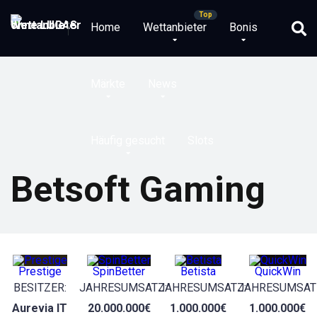
Home
Wettanbieter
Bonis
Märkte
News
Häufig gesucht
Slots
Betsoft Gaming
Prestige
SpinBetter
Betista
QuickWin
BESITZER:
JAHRESUMSATZ:
JAHRESUMSATZ:
JAHRESUMSAT
Aurevia IT
20.000.000€
1.000.000€
1.000.000€