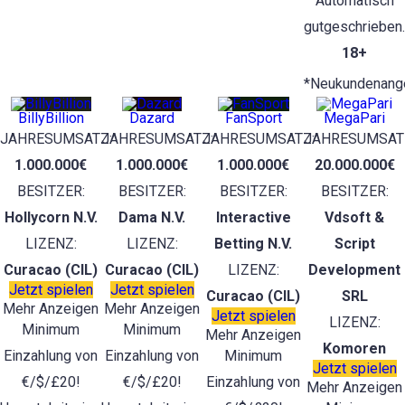
Automatisch
gutgeschrieben.
18+
*Neukundenang
BillyBillion
Dazard
FanSport
MegaPari
JAHRESUMSATZ:
JAHRESUMSATZ:
JAHRESUMSATZ:
JAHRESUMSAT
1.000.000€
1.000.000€
1.000.000€
20.000.000€
BESITZER:
BESITZER:
BESITZER:
BESITZER:
Hollycorn N.V.
Dama N.V.
Interactive
Vdsoft &
LIZENZ:
LIZENZ:
Betting N.V.
Script
Curacao (CIL)
Curacao (CIL)
LIZENZ:
Development
Jetzt spielen
Jetzt spielen
Curacao (CIL)
SRL
Mehr Anzeigen
Mehr Anzeigen
Jetzt spielen
LIZENZ:
Minimum
Minimum
Mehr Anzeigen
Komoren
Einzahlung von
Einzahlung von
Minimum
Jetzt spielen
€/$/£20!
€/$/£20!
Einzahlung von
Mehr Anzeigen