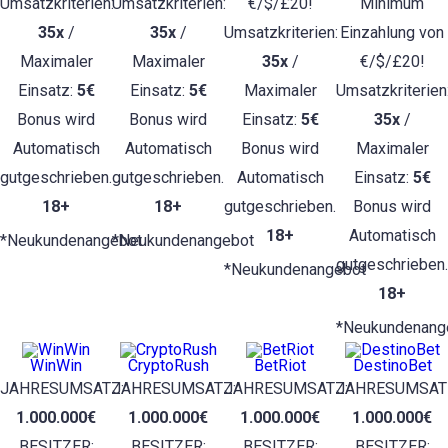
Umsatzkriterien:
Umsatzkriterien:
€/$/£20!
Minimum
35x
/
35x
/
Umsatzkriterien:
Einzahlung von
Maximaler
Maximaler
35x
/
€/$/£20!
Einsatz:
5€
Einsatz:
5€
Maximaler
Umsatzkriterien
Bonus wird
Bonus wird
Einsatz:
5€
35x
/
Automatisch
Automatisch
Bonus wird
Maximaler
gutgeschrieben.
gutgeschrieben.
Automatisch
Einsatz:
5€
18+
18+
gutgeschrieben.
Bonus wird
18+
Automatisch
*Neukundenangebot
*Neukundenangebot
gutgeschrieben.
*Neukundenangebot
18+
*Neukundenang
WinWin
CryptoRush
BetRiot
DestinoBet
JAHRESUMSATZ:
JAHRESUMSATZ:
JAHRESUMSATZ:
JAHRESUMSAT
1.000.000€
1.000.000€
1.000.000€
1.000.000€
BESITZER:
BESITZER:
BESITZER:
BESITZER: