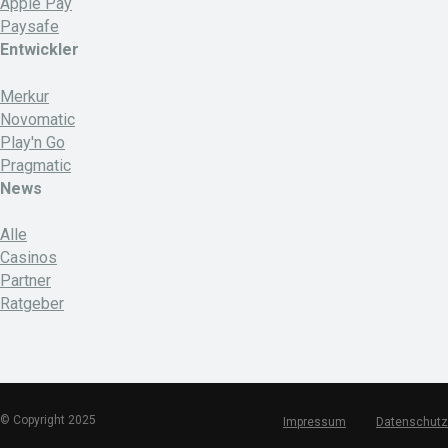
Apple Pay
Paysafe
Entwickler
Merkur
Novomatic
Play'n Go
Pragmatic
News
Alle
Casinos
Partner
Ratgeber
© Copyright 2025
Impressum
Datenschutz