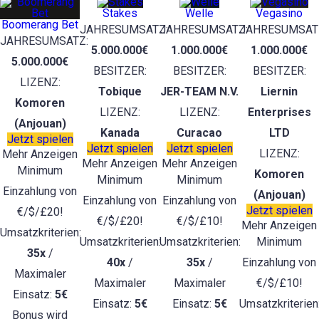
Stakes
Welle
Vegasino
Boomerang Bet
JAHRESUMSATZ:
JAHRESUMSATZ:
JAHRESUMSAT
JAHRESUMSATZ:
5.000.000€
1.000.000€
1.000.000€
5.000.000€
BESITZER:
BESITZER:
BESITZER:
LIZENZ:
Tobique
JER-TEAM N.V.
Liernin
Komoren
LIZENZ:
LIZENZ:
Enterprises
(Anjouan)
Kanada
Curacao
LTD
Jetzt spielen
Jetzt spielen
Jetzt spielen
LIZENZ:
Mehr Anzeigen
Mehr Anzeigen
Mehr Anzeigen
Minimum
Komoren
Minimum
Minimum
Einzahlung von
(Anjouan)
Einzahlung von
Einzahlung von
Jetzt spielen
€/$/£20!
€/$/£20!
€/$/£10!
Mehr Anzeigen
Umsatzkriterien:
Umsatzkriterien:
Umsatzkriterien:
Minimum
35x
/
40x
/
35x
/
Einzahlung von
Maximaler
Maximaler
Maximaler
€/$/£10!
Einsatz:
5€
Einsatz:
5€
Einsatz:
5€
Umsatzkriterien
Bonus wird