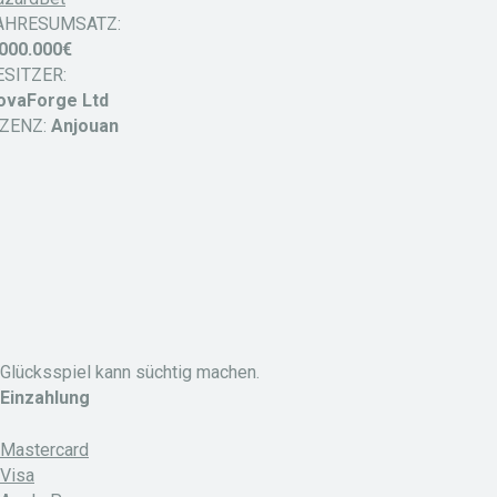
AHRESUMSATZ:
.000.000€
ESITZER:
ovaForge Ltd
IZENZ:
Anjouan
Glücksspiel kann süchtig machen.
Einzahlung
Mastercard
Visa