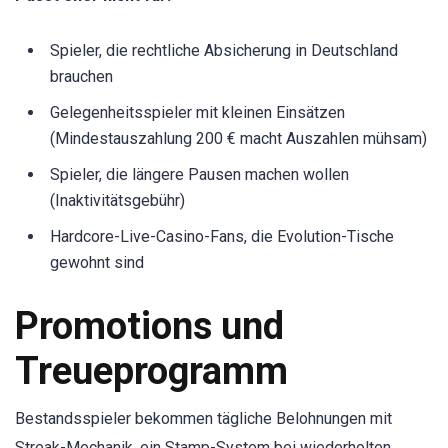
Spieler, die rechtliche Absicherung in Deutschland
brauchen
Gelegenheitsspieler mit kleinen Einsätzen
(Mindestauszahlung 200 € macht Auszahlen mühsam)
Spieler, die längere Pausen machen wollen
(Inaktivitätsgebühr)
Hardcore-Live-Casino-Fans, die Evolution-Tische
gewohnt sind
Promotions und
Treueprogramm
Bestandsspieler bekommen tägliche Belohnungen mit
Streak-Mechanik, ein Stamp-System bei wiederholten