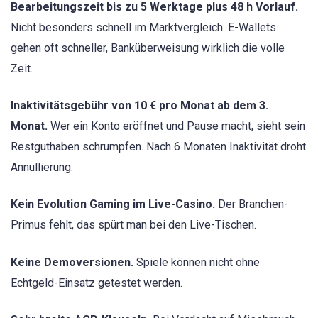
Bearbeitungszeit bis zu 5 Werktage plus 48 h Vorlauf.
Nicht besonders schnell im Marktvergleich. E-Wallets
gehen oft schneller, Banküberweisung wirklich die volle
Zeit.
Inaktivitätsgebühr von 10 € pro Monat ab dem 3.
Monat.
Wer ein Konto eröffnet und Pause macht, sieht sein
Restguthaben schrumpfen. Nach 6 Monaten Inaktivität droht
Annullierung.
Kein Evolution Gaming im Live-Casino.
Der Branchen-
Primus fehlt, das spürt man bei den Live-Tischen.
Keine Demoversionen.
Spiele können nicht ohne
Echtgeld-Einsatz getestet werden.