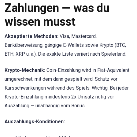
Zahlungen — was du
wissen musst
Akzeptierte Methoden:
Visa, Mastercard,
Banküberweisung, gängige E-Wallets sowie Krypto (BTC,
ETH, XRP u. a.). Die exakte Liste variiert nach Spielerland.
Krypto-Mechanik:
Coin-Einzahlung wird in Fiat-Äquivalent
umgerechnet, mit dem dann gespielt wird. Schutz vor
Kursschwankungen während des Spiels. Wichtig: Bei jeder
Krypto-Einzahlung mindestens 2x Umsatz nötig vor
Auszahlung — unabhängig vom Bonus.
Auszahlungs-Konditionen: