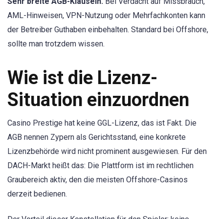
Sehr breite AGB-Klauseln.
Bei Verdacht auf Missbrauch,
AML-Hinweisen, VPN-Nutzung oder Mehrfachkonten kann
der Betreiber Guthaben einbehalten. Standard bei Offshore,
sollte man trotzdem wissen.
Wie ist die Lizenz-
Situation einzuordnen
Casino Prestige hat keine GGL-Lizenz, das ist Fakt. Die
AGB nennen Zypern als Gerichtsstand, eine konkrete
Lizenzbehörde wird nicht prominent ausgewiesen. Für den
DACH-Markt heißt das: Die Plattform ist im rechtlichen
Graubereich aktiv, den die meisten Offshore-Casinos
derzeit bedienen.