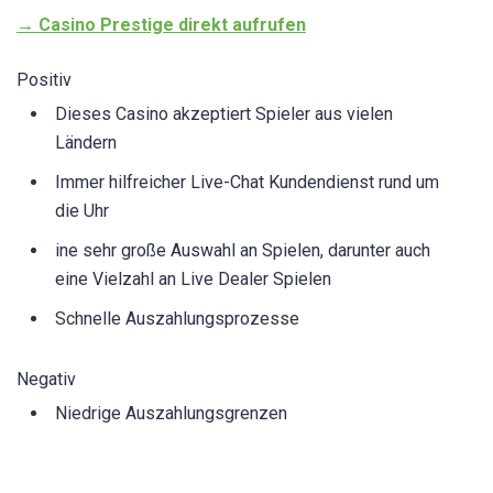
→ Casino Prestige direkt aufrufen
Positiv
Dieses Casino akzeptiert Spieler aus vielen
Ländern
Immer hilfreicher Live-Chat Kundendienst rund um
die Uhr
ine sehr große Auswahl an Spielen, darunter auch
eine Vielzahl an Live Dealer Spielen
Schnelle Auszahlungsprozesse
Negativ
Niedrige Auszahlungsgrenzen