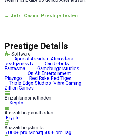
→ Jetzt Casino Prestige testen
Prestige Details
Software
Apricot
Arcadem
Atmosfera
bestgames.tv
Candlebets
Fantasma
Gameburgerstudios
On Air Entertainment
Playngo
Red Rake
Red Tiger
Triple Edge Studios
Vibra Gaming
Zillion Games
Einzahlungsmethoden
Krypto
Auszahlungsmethoden
Krypto
Auszahlungslimits
5.000€ pro Monat|500€ pro Tag