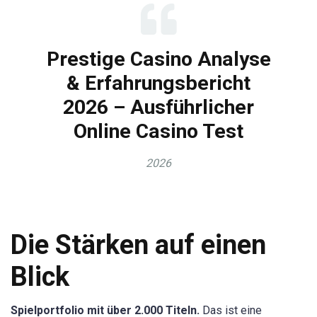
Prestige Casino Analyse
& Erfahrungsbericht
2026 – Ausführlicher
Online Casino Test
2026
Die Stärken auf einen
Blick
Spielportfolio mit über 2.000 Titeln.
Das ist eine