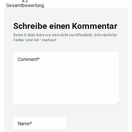
4.3
Gesamtbewertung
Schreibe einen Kommentar
Deine E-Mail-Adresse wird nicht veröffentlicht.
Erforderliche
Felder sind mit
*
markiert