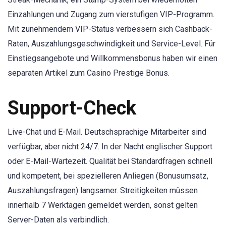
Einzahlungen und Zugang zum vierstufigen VIP-Programm.
Mit zunehmendem VIP-Status verbessern sich Cashback-
Raten, Auszahlungsgeschwindigkeit und Service-Level. Für
Einstiegsangebote und Willkommensbonus haben wir einen
separaten Artikel zum Casino Prestige Bonus.
Support-Check
Live-Chat und E-Mail. Deutschsprachige Mitarbeiter sind
verfügbar, aber nicht 24/7. In der Nacht englischer Support
oder E-Mail-Wartezeit. Qualität bei Standardfragen schnell
und kompetent, bei spezielleren Anliegen (Bonusumsatz,
Auszahlungsfragen) langsamer. Streitigkeiten müssen
innerhalb 7 Werktagen gemeldet werden, sonst gelten
Server-Daten als verbindlich.