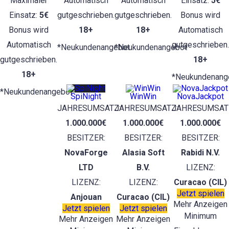
Maximaler
Automatisch
Automatisch
Einsatz:
5€
Einsatz:
5€
gutgeschrieben.
gutgeschrieben.
Bonus wird
Bonus wird
18+
18+
Automatisch
Automatisch
gutgeschrieben.
*Neukundenangebot
*Neukundenangebot
gutgeschrieben.
18+
18+
*Neukundenang
*Neukundenangebot
SpiNight
WinWin
NovaJackpot
JAHRESUMSATZ:
JAHRESUMSATZ:
JAHRESUMSAT
1.000.000€
1.000.000€
1.000.000€
BESITZER:
BESITZER:
BESITZER:
NovaForge
Alasia Soft
Rabidi N.V.
LTD
B.V.
LIZENZ:
LIZENZ:
LIZENZ:
Curacao (CIL)
Jetzt spielen
Anjouan
Curacao (CIL)
Mehr Anzeigen
Jetzt spielen
Jetzt spielen
Minimum
Mehr Anzeigen
Mehr Anzeigen