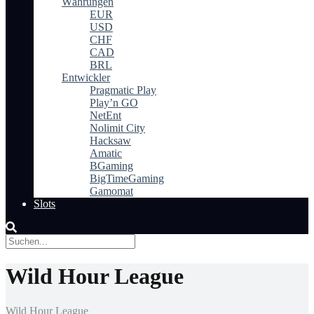
Währungen
EUR
USD
CHF
CAD
BRL
Entwickler
Pragmatic Play
Play’n GO
NetEnt
Nolimit City
Hacksaw
Amatic
BGaming
BigTimeGaming
Gamomat
Slots
Wild Hour League
Wild Hour League