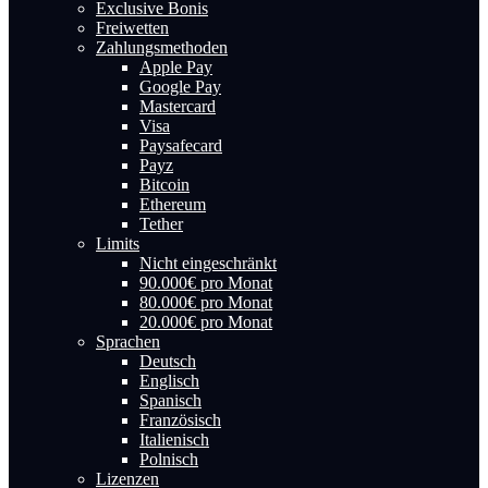
Exclusive Bonis
Freiwetten
Zahlungsmethoden
Apple Pay
Google Pay
Mastercard
Visa
Paysafecard
Payz
Bitcoin
Ethereum
Tether
Limits
Nicht eingeschränkt
90.000€ pro Monat
80.000€ pro Monat
20.000€ pro Monat
Sprachen
Deutsch
Englisch
Spanisch
Französisch
Italienisch
Polnisch
Lizenzen