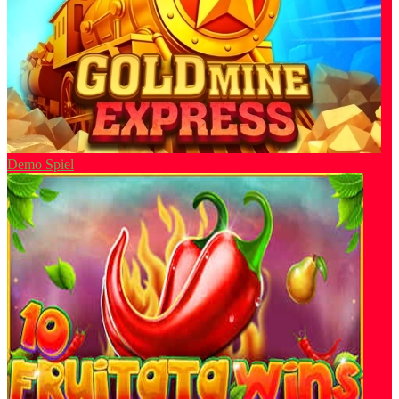
Demo Spiel