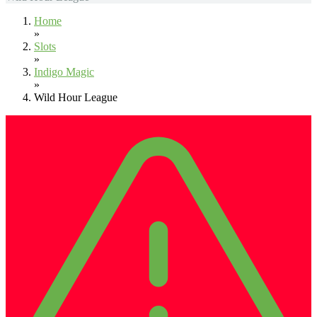
Home
»
Slots
»
Indigo Magic
»
Wild Hour League