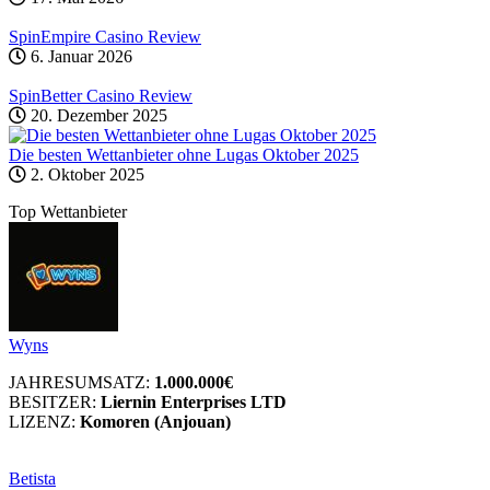
SpinEmpire Casino Review
6. Januar 2026
SpinBetter Casino Review
20. Dezember 2025
Die besten Wettanbieter ohne Lugas Oktober 2025
2. Oktober 2025
Top Wettanbieter
Wyns
JAHRESUMSATZ:
1.000.000€
BESITZER:
Liernin Enterprises LTD
LIZENZ:
Komoren (Anjouan)
Betista