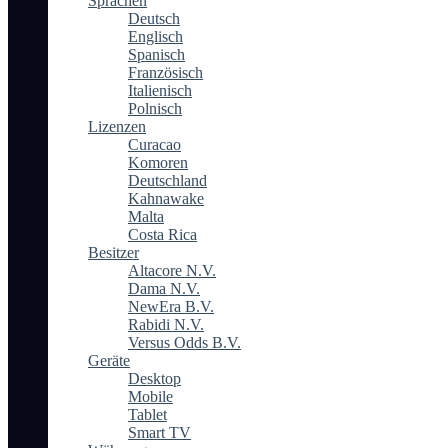
Sprachen
Deutsch
Englisch
Spanisch
Französisch
Italienisch
Polnisch
Lizenzen
Curacao
Komoren
Deutschland
Kahnawake
Malta
Costa Rica
Besitzer
Altacore N.V.
Dama N.V.
NewEra B.V.
Rabidi N.V.
Versus Odds B.V.
Geräte
Desktop
Mobile
Tablet
Smart TV