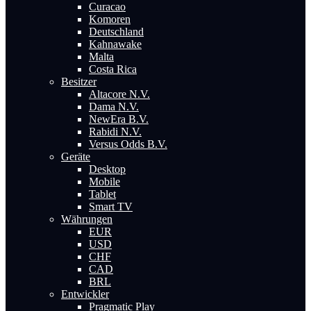
Curacao
Komoren
Deutschland
Kahnawake
Malta
Costa Rica
Besitzer
Altacore N.V.
Dama N.V.
NewEra B.V.
Rabidi N.V.
Versus Odds B.V.
Geräte
Desktop
Mobile
Tablet
Smart TV
Währungen
EUR
USD
CHF
CAD
BRL
Entwickler
Pragmatic Play