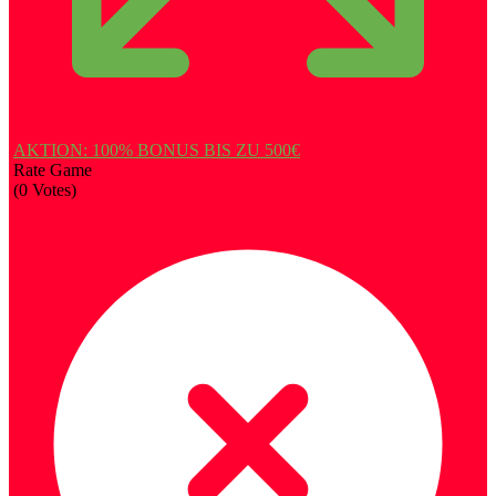
AKTION: 100% BONUS BIS ZU 500€
Rate Game
(
0
Votes)