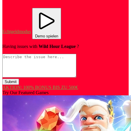
Echtgeldmodus
Demo spielen
Having issues with
Wild Hour League
?
Submit
AKTION: 100% BONUS BIS ZU 500€
Try Our Featured Games