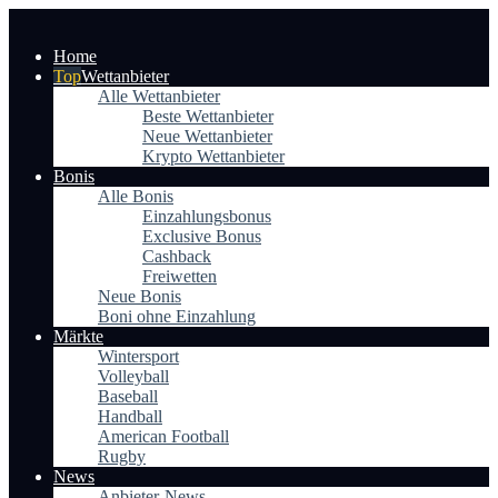
Home
Wettanbieter
Alle Wettanbieter
Beste Wettanbieter
Neue Wettanbieter
Krypto Wettanbieter
Bonis
Alle Bonis
Einzahlungsbonus
Exclusive Bonus
Cashback
Freiwetten
Neue Bonis
Boni ohne Einzahlung
Märkte
Wintersport
Volleyball
Baseball
Handball
American Football
Rugby
News
Anbieter-News