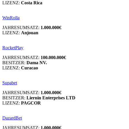
LIZENZ:
Costa Rica
WinRolla
JAHRESUMSATZ:
1.000.000€
LIZENZ:
Anjouan
RocketPlay
JAHRESUMSATZ:
100.000.000€
BESITZER:
Dama NV.
LIZENZ:
Curacao
Supabet
JAHRESUMSATZ:
1.000.000€
BESITZER:
Liernin Enterprises LTD
LIZENZ:
PAGCOR
DazardBet
JAHRESUMSATZ:
1.000.000€