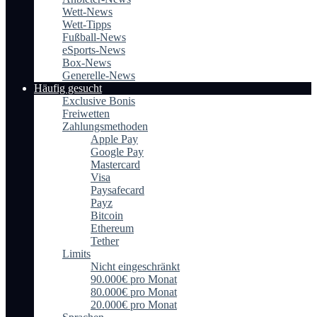
Wett-News
Wett-Tipps
Fußball-News
eSports-News
Box-News
Generelle-News
Häufig gesucht
Exclusive Bonis
Freiwetten
Zahlungsmethoden
Apple Pay
Google Pay
Mastercard
Visa
Paysafecard
Payz
Bitcoin
Ethereum
Tether
Limits
Nicht eingeschränkt
90.000€ pro Monat
80.000€ pro Monat
20.000€ pro Monat