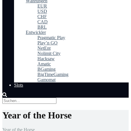
Währungen
EUR
USD
CHF
CAD
BRL
Entwickler
Pragmatic Play
Play’n GO
NetEnt
Nolimit City
Hacksaw
Amatic
BGaming
BigTimeGaming
Gamomat
Slots
Year of the Horse
Year of the Horse