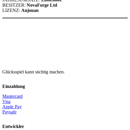
BESITZER:
NovaForge Ltd
LIZENZ:
Anjouan
Glücksspiel kann süchtig machen.
Einzahlung
Mastercard
Visa
Apple Pay
Paysafe
Entwickler