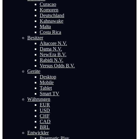
Curacao
Komoren
Deutschland
Kahnawake
Malta
Costa Rica
Besitzer
Altacore N.V.
Dama N.V.
NewEra B.V.
Rabidi N.V.
Versus Odds B.V.
Geräte
Desktop
Mobile
Tablet
Smart TV
Währungen
EUR
USD
CHF
CAD
BRL
Entwickler
Pragmatic Play