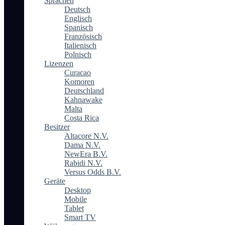
Sprachen
Deutsch
Englisch
Spanisch
Französisch
Italienisch
Polnisch
Lizenzen
Curacao
Komoren
Deutschland
Kahnawake
Malta
Costa Rica
Besitzer
Altacore N.V.
Dama N.V.
NewEra B.V.
Rabidi N.V.
Versus Odds B.V.
Geräte
Desktop
Mobile
Tablet
Smart TV