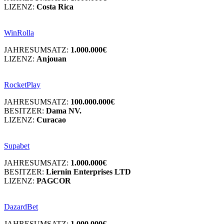
LIZENZ:
Costa Rica
WinRolla
JAHRESUMSATZ:
1.000.000€
LIZENZ:
Anjouan
RocketPlay
JAHRESUMSATZ:
100.000.000€
BESITZER:
Dama NV.
LIZENZ:
Curacao
Supabet
JAHRESUMSATZ:
1.000.000€
BESITZER:
Liernin Enterprises LTD
LIZENZ:
PAGCOR
DazardBet
JAHRESUMSATZ:
1.000.000€