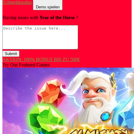
Echtgeldmodus
Demo spielen
Having issues with
Year of the Horse
?
Submit
AKTION: 100% BONUS BIS ZU 500€
Try Our Featured Games