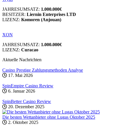
JAHRESUMSATZ:
1.000.000€
BESITZER:
Liernin Enterprises LTD
LIZENZ:
Komoren (Anjouan)
XON
JAHRESUMSATZ:
1.000.000€
LIZENZ:
Curacao
Aktuelle Nachrichten
Casino Prestige Zahlungsmethoden Analyse
17. Mai 2026
SpinEmpire Casino Review
6. Januar 2026
SpinBetter Casino Review
20. Dezember 2025
Die besten Wettanbieter ohne Lugas Oktober 2025
2. Oktober 2025