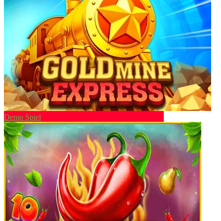
Demo Spiel