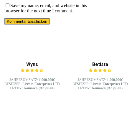
Save my name, email, and website in this
browser for the next time I comment.
Wyns
Betista
JAHRESUMSATZ:
1.000.000€
JAHRESUMSATZ:
1.000.000€
BESITZER:
Liernin Enterprises LTD
BESITZER:
Liernin Enterprises LTD
LIZENZ:
Komoren (Anjouan)
LIZENZ:
Komoren (Anjouan)