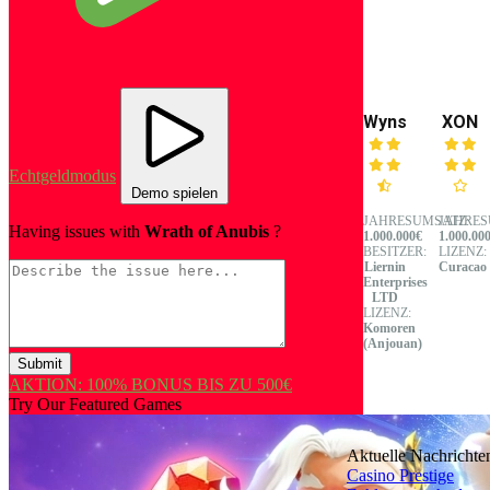
Wyns
XON
Echtgeldmodus
Demo spielen
JAHRESUMSATZ:
JAHRES
Having issues with
Wrath of Anubis
?
1.000.000€
1.000.00
BESITZER:
LIZENZ:
Liernin
Curacao
Enterprises
LTD
LIZENZ:
Komoren
(Anjouan)
Submit
AKTION: 100% BONUS BIS ZU 500€
Try Our Featured Games
Aktuelle Nachrichte
Casino Prestige