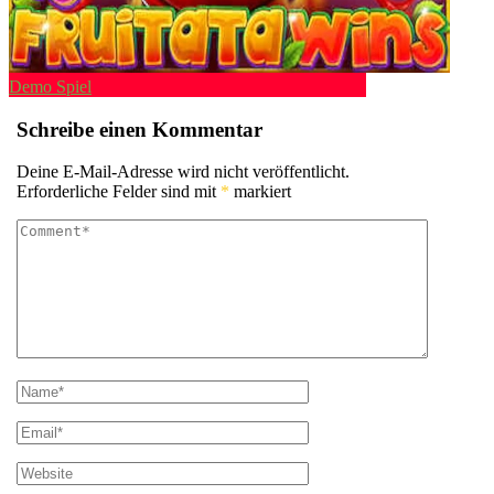
Demo Spiel
Schreibe einen Kommentar
Deine E-Mail-Adresse wird nicht veröffentlicht.
Erforderliche Felder sind mit
*
markiert