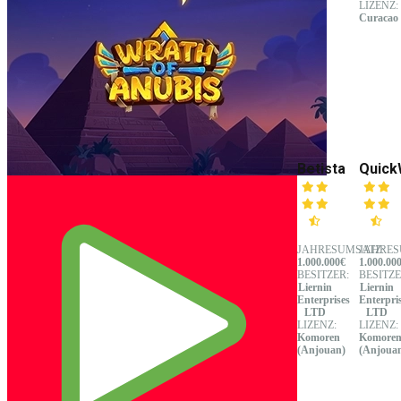
LIZENZ:
Curacao
Betista
Quick
JAHRESUMSATZ:
JAHRES
1.000.000€
1.000.00
BESITZER:
BESITZE
Liernin
Liernin
Enterprises
Enterpri
LTD
LTD
LIZENZ:
LIZENZ:
Komoren
Komore
(Anjouan)
(Anjoua