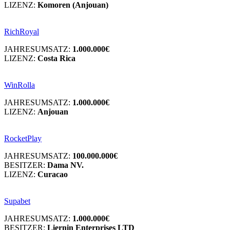
LIZENZ:
Komoren (Anjouan)
RichRoyal
JAHRESUMSATZ:
1.000.000€
LIZENZ:
Costa Rica
WinRolla
JAHRESUMSATZ:
1.000.000€
LIZENZ:
Anjouan
RocketPlay
JAHRESUMSATZ:
100.000.000€
BESITZER:
Dama NV.
LIZENZ:
Curacao
Supabet
JAHRESUMSATZ:
1.000.000€
BESITZER:
Liernin Enterprises LTD