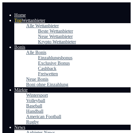
Home
Wettanbieter
Alle Wettanbieter
Beste Wettanbieter
Neue Wettanbieter
Krypto Wettanbieter
Bonis
Alle Bonis
Einzahlungsbonus
Exclusive Bonus
Cashback
Freiwetten
Neue Bonis
Boni ohne Einzahlung
Märkte
Wintersport
Volleyball
Baseball
Handball
American Football
Rugby
News
Anbieter-News