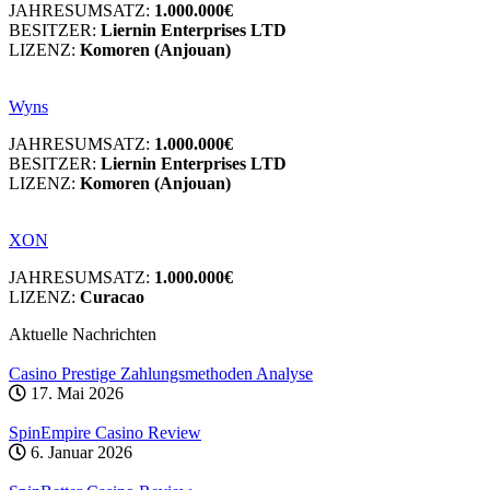
JAHRESUMSATZ:
1.000.000€
BESITZER:
Liernin Enterprises LTD
LIZENZ:
Komoren (Anjouan)
Wyns
JAHRESUMSATZ:
1.000.000€
BESITZER:
Liernin Enterprises LTD
LIZENZ:
Komoren (Anjouan)
XON
JAHRESUMSATZ:
1.000.000€
LIZENZ:
Curacao
Aktuelle Nachrichten
Casino Prestige Zahlungsmethoden Analyse
17. Mai 2026
SpinEmpire Casino Review
6. Januar 2026