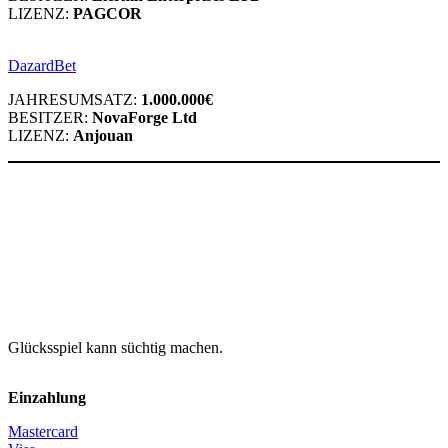
LIZENZ:
PAGCOR
DazardBet
JAHRESUMSATZ:
1.000.000€
BESITZER:
NovaForge Ltd
LIZENZ:
Anjouan
Glücksspiel kann süchtig machen.
Einzahlung
Mastercard