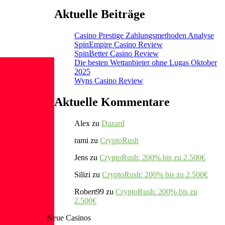
Aktuelle Beiträge
Casino Prestige Zahlungsmethoden Analyse
SpinEmpire Casino Review
SpinBetter Casino Review
Die besten Wettanbieter ohne Lugas Oktober
2025
Wyns Casino Review
Aktuelle Kommentare
Alex
zu
Dazard
rami
zu
CryptoRush
Jens
zu
CryptoRush: 200% bis zu 2.500€
Silizi
zu
CryptoRush: 200% bis zu 2.500€
Robert99
zu
CryptoRush: 200% bis zu
2.500€
Neue Casinos