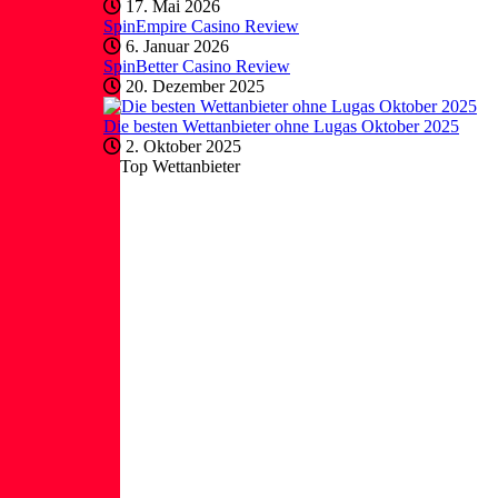
17. Mai 2026
SpinEmpire Casino Review
6. Januar 2026
SpinBetter Casino Review
20. Dezember 2025
Die besten Wettanbieter ohne Lugas Oktober 2025
2. Oktober 2025
Top Wettanbieter