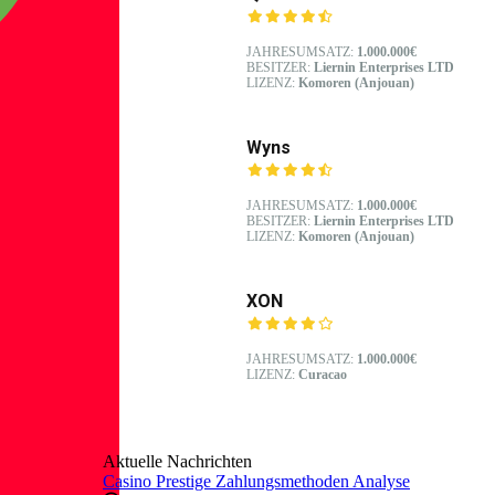
JAHRESUMSATZ:
1.000.000€
BESITZER:
Liernin Enterprises LTD
LIZENZ:
Komoren (Anjouan)
Wyns
JAHRESUMSATZ:
1.000.000€
BESITZER:
Liernin Enterprises LTD
LIZENZ:
Komoren (Anjouan)
XON
JAHRESUMSATZ:
1.000.000€
LIZENZ:
Curacao
Aktuelle Nachrichten
Casino Prestige Zahlungsmethoden Analyse