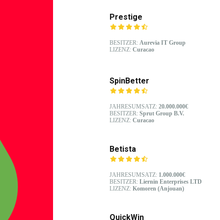
Prestige
BESITZER:
Aurevia IT Group
LIZENZ:
Curacao
SpinBetter
JAHRESUMSATZ:
20.000.000€
BESITZER:
Sprut Group B.V.
LIZENZ:
Curacao
Betista
JAHRESUMSATZ:
1.000.000€
BESITZER:
Liernin Enterprises LTD
LIZENZ:
Komoren (Anjouan)
QuickWin