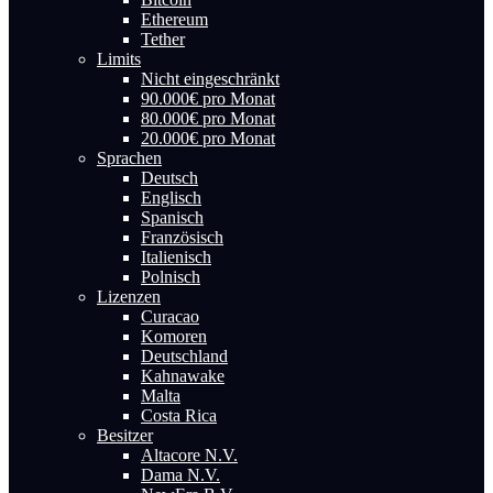
Ethereum
Tether
Limits
Nicht eingeschränkt
90.000€ pro Monat
80.000€ pro Monat
20.000€ pro Monat
Sprachen
Deutsch
Englisch
Spanisch
Französisch
Italienisch
Polnisch
Lizenzen
Curacao
Komoren
Deutschland
Kahnawake
Malta
Costa Rica
Besitzer
Altacore N.V.
Dama N.V.