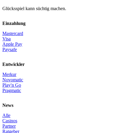
Glücksspiel kann süchtig machen.
Einzahlung
Mastercard
Visa
Apple Pay
Paysafe
Entwickler
Merkur
Novomatic
Play'n Go
Pragmatic
News
Alle
Casinos
Partner
Ratgeber