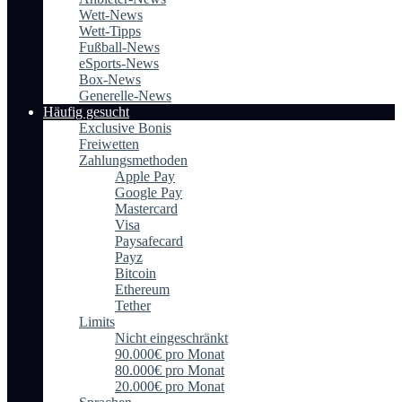
Wett-News
Wett-Tipps
Fußball-News
eSports-News
Box-News
Generelle-News
Häufig gesucht
Exclusive Bonis
Freiwetten
Zahlungsmethoden
Apple Pay
Google Pay
Mastercard
Visa
Paysafecard
Payz
Bitcoin
Ethereum
Tether
Limits
Nicht eingeschränkt
90.000€ pro Monat
80.000€ pro Monat
20.000€ pro Monat