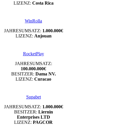
LIZENZ:
Costa Rica
WinRolla
JAHRESUMSATZ:
1.000.000€
LIZENZ:
Anjouan
RocketPlay
JAHRESUMSATZ:
100.000.000€
BESITZER:
Dama NV.
LIZENZ:
Curacao
Supabet
JAHRESUMSATZ:
1.000.000€
BESITZER:
Liernin
Enterprises LTD
LIZENZ:
PAGCOR