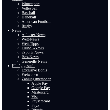
Wintersport
Volleyball
Baseball
Handball
American Football
Rugby
News
Anbieter-News
Wett-News
Wett-Tipps
Fußball-News
eSports-News
Box-News
Generelle-News
Häufig gesucht
Exclusive Bonis
Freiwetten
Zahlungsmethoden
Apple Pay
Google Pay
Mastercard
Visa
Paysafecard
Payz
Bitcoin