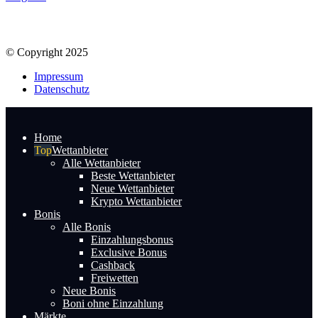
© Copyright 2025
Impressum
Datenschutz
Home
Wettanbieter
Alle Wettanbieter
Beste Wettanbieter
Neue Wettanbieter
Krypto Wettanbieter
Bonis
Alle Bonis
Einzahlungsbonus
Exclusive Bonus
Cashback
Freiwetten
Neue Bonis
Boni ohne Einzahlung
Märkte