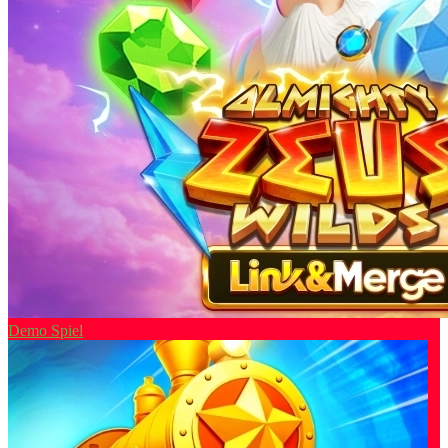
Demo Spiel