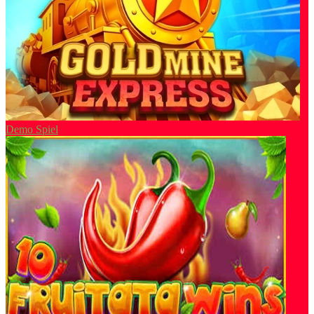
Demo Spiel