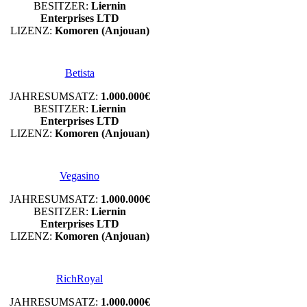
BESITZER:
Liernin
Enterprises LTD
LIZENZ:
Komoren (Anjouan)
Betista
JAHRESUMSATZ:
1.000.000€
BESITZER:
Liernin
Enterprises LTD
LIZENZ:
Komoren (Anjouan)
Vegasino
JAHRESUMSATZ:
1.000.000€
BESITZER:
Liernin
Enterprises LTD
LIZENZ:
Komoren (Anjouan)
RichRoyal
JAHRESUMSATZ:
1.000.000€