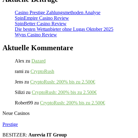
Casino Prestige Zahlungsmethoden Analyse
SpinEmpire Casino Review
SpinBetter Casino Review
Die besten Wettanbieter ohne Lugas Oktober 2025
Wyns Casino Review
Aktuelle Kommentare
Alex
zu
Dazard
rami
zu
CryptoRush
Jens
zu
CryptoRush: 200% bis zu 2.500€
Silizi
zu
CryptoRush: 200% bis zu 2.500€
Robert99
zu
CryptoRush: 200% bis zu 2.500€
Neue Casinos
Prestige
BESITZER:
Aurevia IT Group