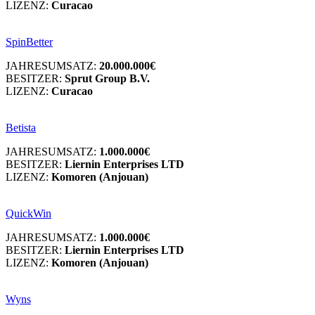
LIZENZ:
Curacao
SpinBetter
JAHRESUMSATZ:
20.000.000€
BESITZER:
Sprut Group B.V.
LIZENZ:
Curacao
Betista
JAHRESUMSATZ:
1.000.000€
BESITZER:
Liernin Enterprises LTD
LIZENZ:
Komoren (Anjouan)
QuickWin
JAHRESUMSATZ:
1.000.000€
BESITZER:
Liernin Enterprises LTD
LIZENZ:
Komoren (Anjouan)
Wyns