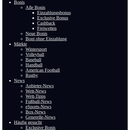
Bonis
Alle Bonis
Einzahlungsbonus
Exclusive Bonus
Cashback
Freiwetten
Neue Bonis
Boni ohne Einzahlung
Märkte
Wintersport
Volleyball
Baseball
Handball
American Football
Rugby
News
Anbieter-News
Wett-News
Wett-Tipps
Fußball-News
eSports-News
Box-News
Generelle-News
Häufig gesucht
Exclusive Bonis