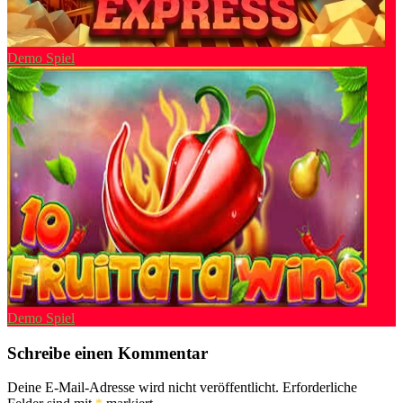
Demo Spiel
Demo Spiel
Schreibe einen Kommentar
Deine E-Mail-Adresse wird nicht veröffentlicht.
Erforderliche