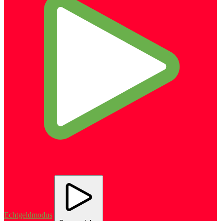
Echtgeldmodus