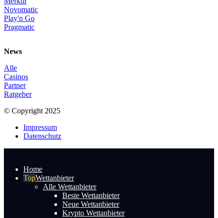
Merkur
Novomatic
Play'n Go
Pragmatic
News
Alle
Casinos
Partner
Ratgeber
© Copyright 2025
Impressum
Datenschutz
Home
Wettanbieter
Alle Wettanbieter
Beste Wettanbieter
Neue Wettanbieter
Krypto Wettanbieter