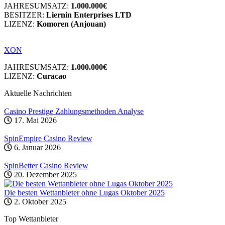
JAHRESUMSATZ:
1.000.000€
BESITZER:
Liernin Enterprises LTD
LIZENZ:
Komoren (Anjouan)
XON
JAHRESUMSATZ:
1.000.000€
LIZENZ:
Curacao
Aktuelle Nachrichten
Casino Prestige Zahlungsmethoden Analyse
17. Mai 2026
SpinEmpire Casino Review
6. Januar 2026
SpinBetter Casino Review
20. Dezember 2025
Die besten Wettanbieter ohne Lugas Oktober 2025
2. Oktober 2025
Top Wettanbieter