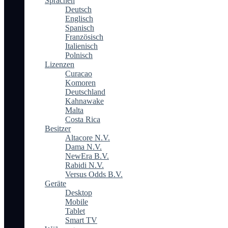
Sprachen
Deutsch
Englisch
Spanisch
Französisch
Italienisch
Polnisch
Lizenzen
Curacao
Komoren
Deutschland
Kahnawake
Malta
Costa Rica
Besitzer
Altacore N.V.
Dama N.V.
NewEra B.V.
Rabidi N.V.
Versus Odds B.V.
Geräte
Desktop
Mobile
Tablet
Smart TV