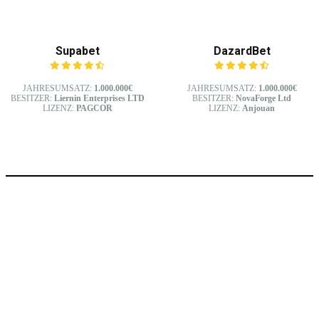
Supabet
DazardBet
JAHRESUMSATZ:
1.000.000€
JAHRESUMSATZ:
1.000.000€
BESITZER:
Liernin Enterprises LTD
BESITZER:
NovaForge Ltd
LIZENZ:
PAGCOR
LIZENZ:
Anjouan