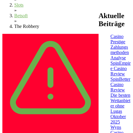
Slots
»
Aktuelle
Betsoft
»
Beiträge
The Robbery
Casino
Prestige
Zahlungs
methoden
Analyse
SpinEmpir
e Casino
Review
SpinBetter
Casino
Review
Die besten
Wettanbiet
er ohne
Lugas
Oktober
2025
Wyns
Casino