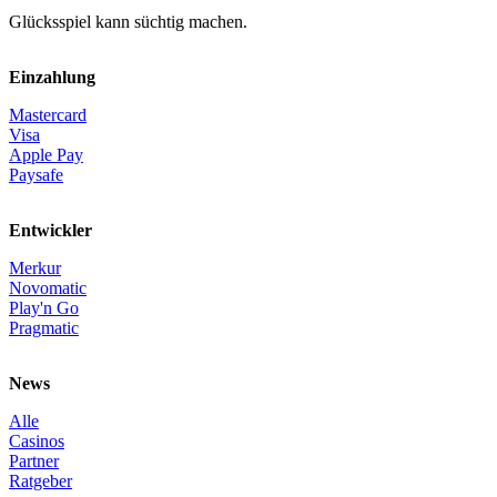
Glücksspiel kann süchtig machen.
Einzahlung
Mastercard
Visa
Apple Pay
Paysafe
Entwickler
Merkur
Novomatic
Play'n Go
Pragmatic
News
Alle
Casinos
Partner
Ratgeber