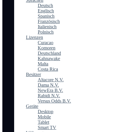
Sprachen
Deutsch
Englisch
Spanisch
Französisch
Italienisch
Polnisch
Lizenzen
Curacao
Komoren
Deutschland
Kahnawake
Malta
Costa Rica
Besitzer
Altacore N.V.
Dama N.V.
NewEra B.V.
Rabidi N.V.
Versus Odds B.V.
Geräte
Desktop
Mobile
Tablet
Smart TV