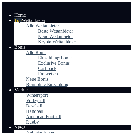
Home
Wettanbieter
Alle Wettanbieter
Beste Wettanbieter
Neue Wettanbieter
Krypto Wettanbieter
Bonis
Alle Bonis
Einzahlungsbonus
Exclusive Bonus
Cashback
Freiwetten
Neue Bonis
Boni ohne Einzahlung
Märkte
Wintersport
Volleyball
Baseball
Handball
American Football
Rugby
News
Anbieter-News