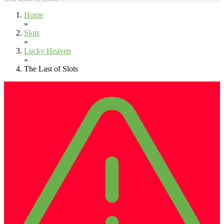
Home
»
Slots
»
Lucky Heaven
»
The Last of Slots