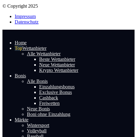
© Copyright 2025
Impressum
Datenschutz
Home
Wettanbieter
Alle Wettanbieter
Beste Wettanbieter
Neue Wettanbieter
Krypto Wettanbieter
Bonis
Alle Bonis
Einzahlungsbonus
Exclusive Bonus
Cashback
Freiwetten
Neue Bonis
Boni ohne Einzahlung
Märkte
Wintersport
Volleyball
Baseball