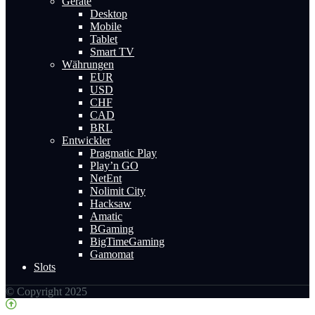
Geräte
Desktop
Mobile
Tablet
Smart TV
Währungen
EUR
USD
CHF
CAD
BRL
Entwickler
Pragmatic Play
Play’n GO
NetEnt
Nolimit City
Hacksaw
Amatic
BGaming
BigTimeGaming
Gamomat
Slots
© Copyright 2025