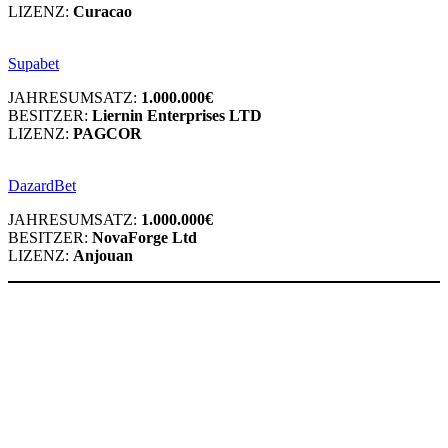
LIZENZ:
Curacao
Supabet
JAHRESUMSATZ:
1.000.000€
BESITZER:
Liernin Enterprises LTD
LIZENZ:
PAGCOR
DazardBet
JAHRESUMSATZ:
1.000.000€
BESITZER:
NovaForge Ltd
LIZENZ:
Anjouan