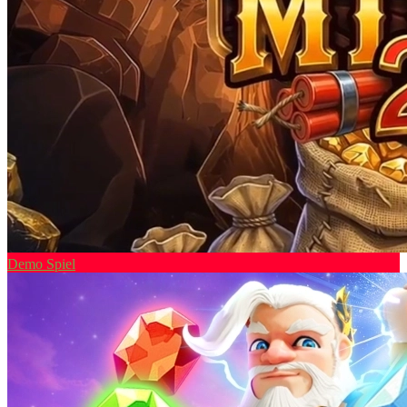
Demo Spiel