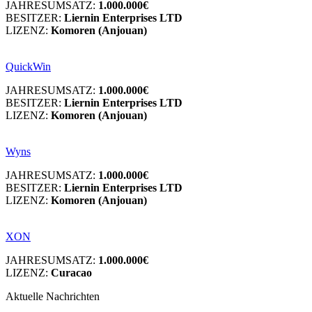
JAHRESUMSATZ:
1.000.000€
BESITZER:
Liernin Enterprises LTD
LIZENZ:
Komoren (Anjouan)
QuickWin
JAHRESUMSATZ:
1.000.000€
BESITZER:
Liernin Enterprises LTD
LIZENZ:
Komoren (Anjouan)
Wyns
JAHRESUMSATZ:
1.000.000€
BESITZER:
Liernin Enterprises LTD
LIZENZ:
Komoren (Anjouan)
XON
JAHRESUMSATZ:
1.000.000€
LIZENZ:
Curacao
Aktuelle Nachrichten