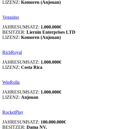
LIZENZ:
Komoren (Anjouan)
Vegasino
JAHRESUMSATZ:
1.000.000€
BESITZER:
Liernin Enterprises LTD
LIZENZ:
Komoren (Anjouan)
RichRoyal
JAHRESUMSATZ:
1.000.000€
LIZENZ:
Costa Rica
WinRolla
JAHRESUMSATZ:
1.000.000€
LIZENZ:
Anjouan
RocketPlay
JAHRESUMSATZ:
100.000.000€
BESITZER:
Dama NV.