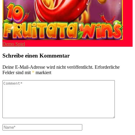
Demo Spiel
Schreibe einen Kommentar
Deine E-Mail-Adresse wird nicht veröffentlicht.
Erforderliche
Felder sind mit
*
markiert