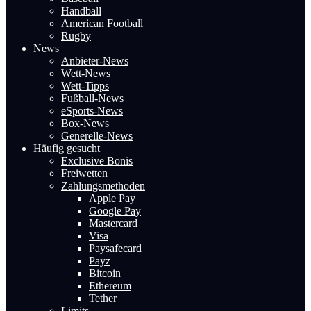
Handball
American Football
Rugby
News
Anbieter-News
Wett-News
Wett-Tipps
Fußball-News
eSports-News
Box-News
Generelle-News
Häufig gesucht
Exclusive Bonis
Freiwetten
Zahlungsmethoden
Apple Pay
Google Pay
Mastercard
Visa
Paysafecard
Payz
Bitcoin
Ethereum
Tether
Limits