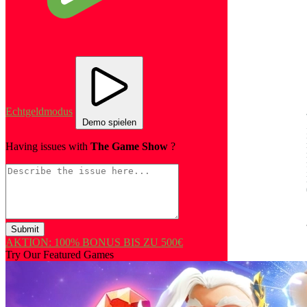
Echtgeldmodus
Demo spielen
Having issues with
The Game Show
?
Submit
AKTION: 100% BONUS BIS ZU 500€
Try Our Featured Games