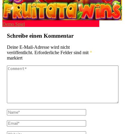
Demo Spiel
Schreibe einen Kommentar
Deine E-Mail-Adresse wird nicht
veröffentlicht.
Erforderliche Felder sind mit
*
markiert