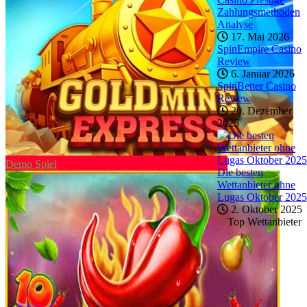
Zahlungsmethoden
Analyse
17. Mai 2026
SpinEmpire Casino
Review
6. Januar 2026
SpinBetter Casino
Review
20. Dezember
2025
Demo Spiel
Die besten
Wettanbieter ohne
Lugas Oktober 2025
2. Oktober 2025
Top Wettanbieter