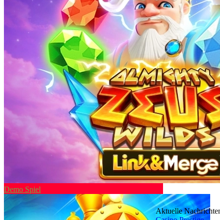
Demo Spiel
Aktuelle Nachrichte
Casino Prestige