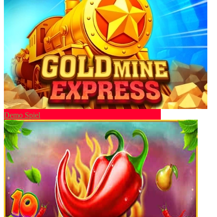
Demo Spiel