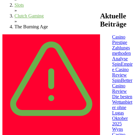
Slots
»
Aktuelle
Clutch Gaming
»
Beiträge
The Burning Age
Casino
Prestige
Zahlungs
methoden
Analyse
SpinEmpir
e Casino
Review
SpinBetter
Casino
Review
Die besten
Wettanbiet
er ohne
Lugas
Oktober
2025
Wyns
Casino