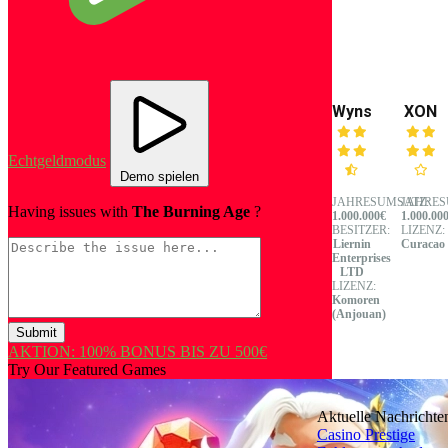
Wyns
XON
Echtgeldmodus
Demo spielen
JAHRESUMSATZ:
JAHRES
Having issues with
The Burning Age
?
1.000.000€
1.000.00
BESITZER:
LIZENZ:
Liernin
Curacao
Enterprises
LTD
LIZENZ:
Komoren
(Anjouan)
Submit
AKTION: 100% BONUS BIS ZU 500€
Try Our Featured Games
Aktuelle Nachrichte
Casino Prestige