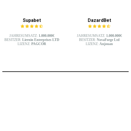
Supabet
DazardBet
JAHRESUMSATZ:
1.000.000€
JAHRESUMSATZ:
1.000.000€
BESITZER:
Liernin Enterprises LTD
BESITZER:
NovaForge Ltd
LIZENZ:
PAGCOR
LIZENZ:
Anjouan