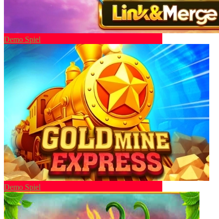
Demo Spiel
Demo Spiel