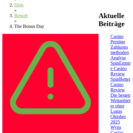
Slots
»
Aktuelle
Betsoft
»
Beiträge
The Bonus Day
Casino
Prestige
Zahlungs
methoden
Analyse
SpinEmpir
e Casino
Review
SpinBetter
Casino
Review
Die besten
Wettanbiet
er ohne
Lugas
Oktober
2025
Wyns
Casino