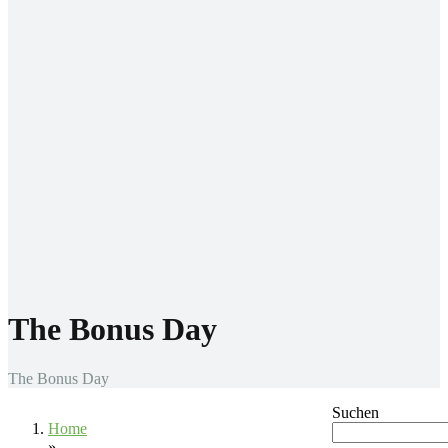
EUR
USD
CHF
CAD
BRL
Entwickler
Pragmatic Play
Play’n GO
NetEnt
Nolimit City
Hacksaw
Amatic
BGaming
BigTimeGaming
Gamomat
Slots
The Bonus Day
The Bonus Day
Suchen
Home
»