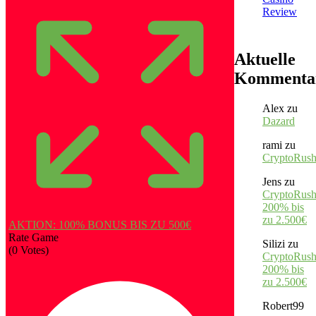
Review
Aktuelle
Kommenta
Alex
zu
Dazard
rami
zu
CryptoRus
Jens
zu
CryptoRush
200% bis
zu 2.500€
AKTION: 100% BONUS BIS ZU 500€
Rate Game
Silizi
zu
(
0
Votes)
CryptoRush
200% bis
zu 2.500€
Robert99