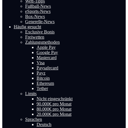
Wett-Tipps
Fußball-News
eSports-News
Box-News
Generelle-News
Häufig gesucht
Exclusive Bonis
Freiwetten
Zahlungsmethoden
Apple Pay
Google Pay
Mastercard
Visa
Paysafecard
Payz
Bitcoin
Ethereum
Tether
Limits
Nicht eingeschränkt
90.000€ pro Monat
80.000€ pro Monat
20.000€ pro Monat
Sprachen
Deutsch