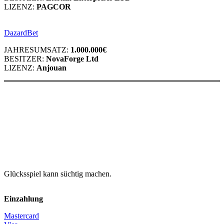
LIZENZ:
PAGCOR
DazardBet
JAHRESUMSATZ:
1.000.000€
BESITZER:
NovaForge Ltd
LIZENZ:
Anjouan
Glücksspiel kann süchtig machen.
Einzahlung
Mastercard