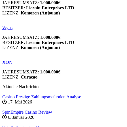
JAHRESUMSATZ:
1.000.000€
BESITZER:
Liernin Enterprises LTD
LIZENZ:
Komoren (Anjouan)
Wyns
JAHRESUMSATZ:
1.000.000€
BESITZER:
Liernin Enterprises LTD
LIZENZ:
Komoren (Anjouan)
XON
JAHRESUMSATZ:
1.000.000€
LIZENZ:
Curacao
Aktuelle Nachrichten
Casino Prestige Zahlungsmethoden Analyse
17. Mai 2026
SpinEmpire Casino Review
6. Januar 2026