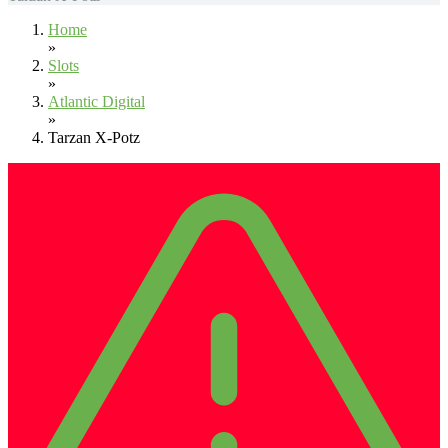
Home
»
Slots
»
Atlantic Digital
»
Tarzan X-Potz