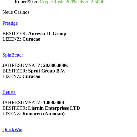
Robert99
zu
CryptoRush: 200% bis zu 2.500€
Neue Casinos
Prestige
BESITZER:
Aurevia IT Group
LIZENZ:
Curacao
SpinBetter
JAHRESUMSATZ:
20.000.000€
BESITZER:
Sprut Group B.V.
LIZENZ:
Curacao
Betista
JAHRESUMSATZ:
1.000.000€
BESITZER:
Liernin Enterprises LTD
LIZENZ:
Komoren (Anjouan)
QuickWin