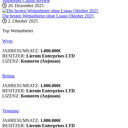
SpinBetter Casino Review
20. Dezember 2025
Die besten Wettanbieter ohne Lugas Oktober 2025
2. Oktober 2025
Top Wettanbieter
Wyns
JAHRESUMSATZ:
1.000.000€
BESITZER:
Liernin Enterprises LTD
LIZENZ:
Komoren (Anjouan)
Betista
JAHRESUMSATZ:
1.000.000€
BESITZER:
Liernin Enterprises LTD
LIZENZ:
Komoren (Anjouan)
Vegasino
JAHRESUMSATZ:
1.000.000€
BESITZER:
Liernin Enterprises LTD