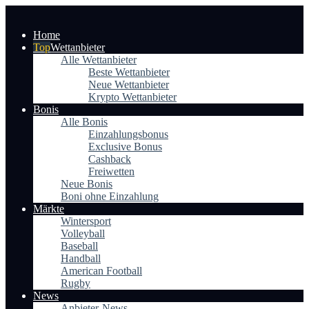
Home
Wettanbieter
Alle Wettanbieter
Beste Wettanbieter
Neue Wettanbieter
Krypto Wettanbieter
Bonis
Alle Bonis
Einzahlungsbonus
Exclusive Bonus
Cashback
Freiwetten
Neue Bonis
Boni ohne Einzahlung
Märkte
Wintersport
Volleyball
Baseball
Handball
American Football
Rugby
News
Anbieter-News