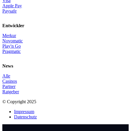
Visa
Apple Pay
Paysafe
Entwickler
Merkur
Novomatic
Play'n Go
Pragmatic
News
Alle
Casinos
Partner
Ratgeber
© Copyright 2025
Impressum
Datenschutz