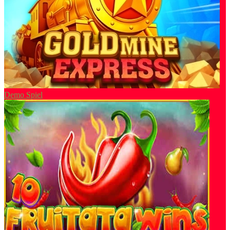
Demo Spiel