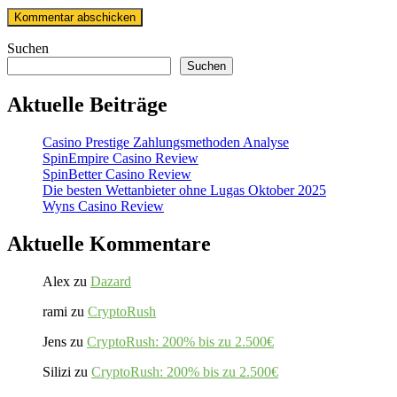
Suchen
Suchen
Aktuelle Beiträge
Casino Prestige Zahlungsmethoden Analyse
SpinEmpire Casino Review
SpinBetter Casino Review
Die besten Wettanbieter ohne Lugas Oktober 2025
Wyns Casino Review
Aktuelle Kommentare
Alex
zu
Dazard
rami
zu
CryptoRush
Jens
zu
CryptoRush: 200% bis zu 2.500€
Silizi
zu
CryptoRush: 200% bis zu 2.500€