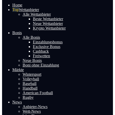
Home
Wettanbieter
Alle Wettanbieter
Beste Wettanbieter
Neue Wettanbieter
Krypto Wettanbieter
Bonis
Alle Bonis
Einzahlungsbonus
Exclusive Bonus
Cashback
Freiwetten
Neue Bonis
Boni ohne Einzahlung
Märkte
Wintersport
Volleyball
Baseball
Handball
American Football
Rugby
News
Anbieter-News
Wett-News