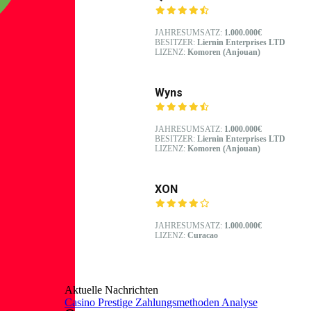
JAHRESUMSATZ:
1.000.000€
BESITZER:
Liernin Enterprises LTD
LIZENZ:
Komoren (Anjouan)
Wyns
JAHRESUMSATZ:
1.000.000€
BESITZER:
Liernin Enterprises LTD
LIZENZ:
Komoren (Anjouan)
XON
JAHRESUMSATZ:
1.000.000€
LIZENZ:
Curacao
Aktuelle Nachrichten
Casino Prestige Zahlungsmethoden Analyse