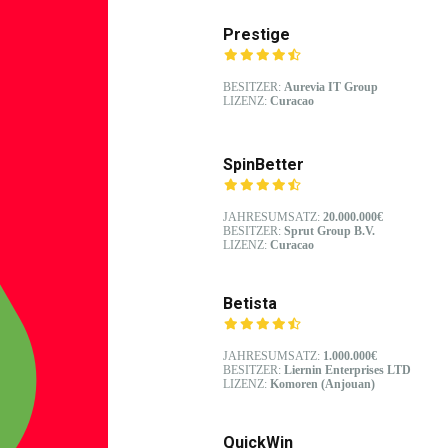
Prestige
BESITZER:
Aurevia IT Group
LIZENZ:
Curacao
SpinBetter
JAHRESUMSATZ:
20.000.000€
BESITZER:
Sprut Group B.V.
LIZENZ:
Curacao
Betista
JAHRESUMSATZ:
1.000.000€
BESITZER:
Liernin Enterprises LTD
LIZENZ:
Komoren (Anjouan)
QuickWin