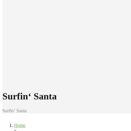
Entw
Slots
Surfin‘ Santa
Surfin‘ Santa
Home
»