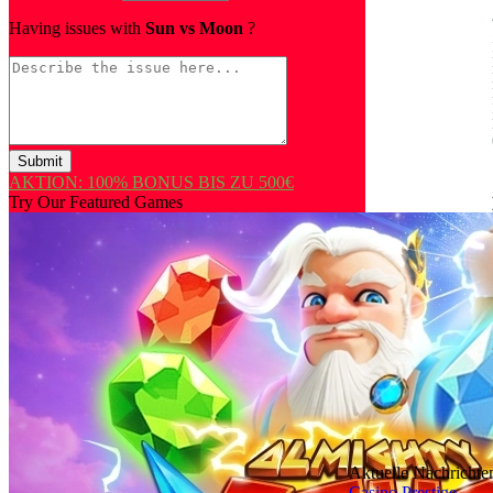
Having issues with
Sun vs Moon
?
Submit
AKTION: 100% BONUS BIS ZU 500€
Try Our Featured Games
Aktuelle Nachrichte
Casino Prestige