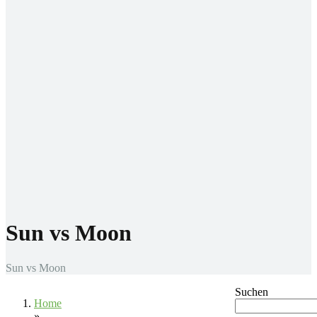
EUR
USD
CHF
CAD
BRL
Entwickler
Pragmatic Play
Play’n GO
NetEnt
Nolimit City
Hacksaw
Amatic
BGaming
BigTimeGaming
Gamomat
Slots
Sun vs Moon
Sun vs Moon
Suchen
Home
»