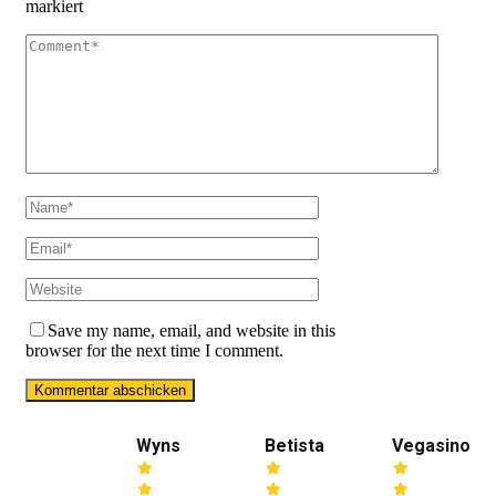
markiert
Save my name, email, and website in this
browser for the next time I comment.
Wyns
Betista
Vegasino