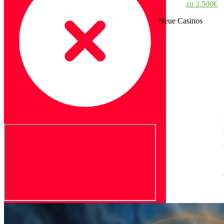
zu 2.500€
Neue Casinos