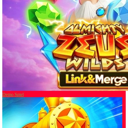
Demo Spiel