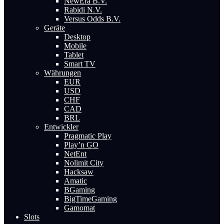
NewEra B.V.
Rabidi N.V.
Versus Odds B.V.
Geräte
Desktop
Mobile
Tablet
Smart TV
Währungen
EUR
USD
CHF
CAD
BRL
Entwickler
Pragmatic Play
Play’n GO
NetEnt
Nolimit City
Hacksaw
Amatic
BGaming
BigTimeGaming
Gamomat
Slots