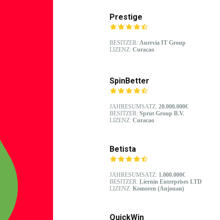
Prestige
BESITZER:
Aurevia IT Group
LIZENZ:
Curacao
SpinBetter
JAHRESUMSATZ:
20.000.000€
BESITZER:
Sprut Group B.V.
LIZENZ:
Curacao
Betista
JAHRESUMSATZ:
1.000.000€
BESITZER:
Liernin Enterprises LTD
LIZENZ:
Komoren (Anjouan)
QuickWin