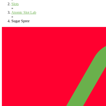
Slots
»
Atomic Slot Lab
»
Sugar Spree