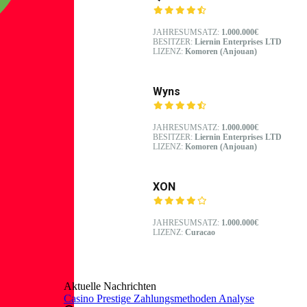
JAHRESUMSATZ:
1.000.000€
BESITZER:
Liernin Enterprises LTD
LIZENZ:
Komoren (Anjouan)
Wyns
JAHRESUMSATZ:
1.000.000€
BESITZER:
Liernin Enterprises LTD
LIZENZ:
Komoren (Anjouan)
XON
JAHRESUMSATZ:
1.000.000€
LIZENZ:
Curacao
Aktuelle Nachrichten
Casino Prestige Zahlungsmethoden Analyse