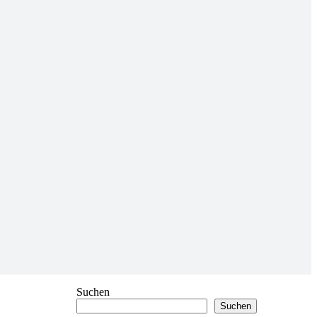
Suchen
Suchen