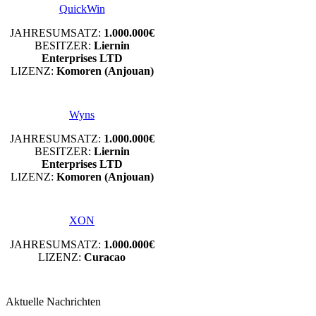
QuickWin
JAHRESUMSATZ:
1.000.000€
BESITZER:
Liernin
Enterprises LTD
LIZENZ:
Komoren (Anjouan)
Wyns
JAHRESUMSATZ:
1.000.000€
BESITZER:
Liernin
Enterprises LTD
LIZENZ:
Komoren (Anjouan)
XON
JAHRESUMSATZ:
1.000.000€
LIZENZ:
Curacao
Aktuelle Nachrichten