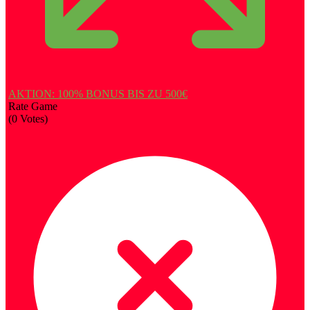
AKTION: 100% BONUS BIS ZU 500€
Rate Game
(
0
Votes)