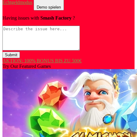
Echtgeldmodus
Demo spielen
Having issues with
Smash Factory
?
Submit
AKTION: 100% BONUS BIS ZU 500€
Try Our Featured Games