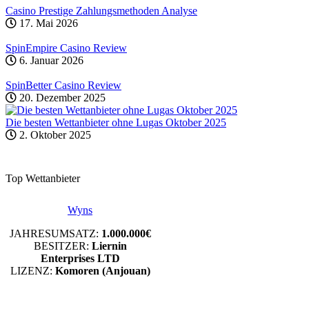
Casino Prestige Zahlungsmethoden Analyse
17. Mai 2026
SpinEmpire Casino Review
6. Januar 2026
SpinBetter Casino Review
20. Dezember 2025
Die besten Wettanbieter ohne Lugas Oktober 2025
2. Oktober 2025
Top Wettanbieter
Wyns
JAHRESUMSATZ:
1.000.000€
BESITZER:
Liernin
Enterprises LTD
LIZENZ:
Komoren (Anjouan)