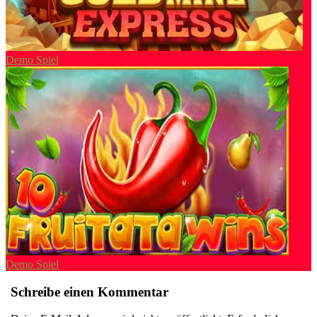
Demo Spiel
Demo Spiel
Schreibe einen Kommentar