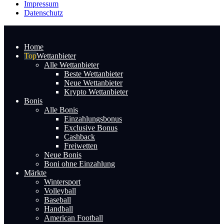
Impressum
Datenschutz
Home
Wettanbieter
Alle Wettanbieter
Beste Wettanbieter
Neue Wettanbieter
Krypto Wettanbieter
Bonis
Alle Bonis
Einzahlungsbonus
Exclusive Bonus
Cashback
Freiwetten
Neue Bonis
Boni ohne Einzahlung
Märkte
Wintersport
Volleyball
Baseball
Handball
American Football