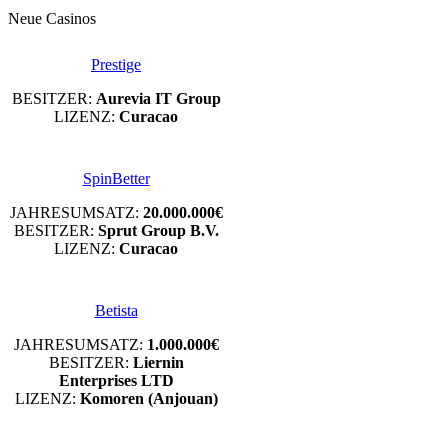
Neue Casinos
Prestige
BESITZER:
Aurevia IT Group
LIZENZ:
Curacao
SpinBetter
JAHRESUMSATZ:
20.000.000€
BESITZER:
Sprut Group B.V.
LIZENZ:
Curacao
Betista
JAHRESUMSATZ:
1.000.000€
BESITZER:
Liernin
Enterprises LTD
LIZENZ:
Komoren (Anjouan)