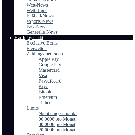
Wett-News
Wett-Tipps
Fußball-News
eSports-News
Box-News
Generelle-News
Häufig gesucht
Exclusive Bonis
Freiwetten
Zahlungsmethoden
Apple Pay
Google Pay
Mastercard
Visa
Paysafecard
Payz
Bitcoin
Ethereum
Tether
Limits
Nicht eingeschränkt
90.000€ pro Monat
80.000€ pro Monat
20.000€ pro Monat