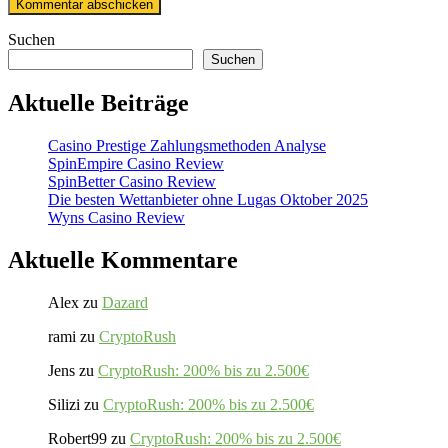
Suchen
Suchen
Aktuelle Beiträge
Casino Prestige Zahlungsmethoden Analyse
SpinEmpire Casino Review
SpinBetter Casino Review
Die besten Wettanbieter ohne Lugas Oktober 2025
Wyns Casino Review
Aktuelle Kommentare
Alex
zu
Dazard
rami
zu
CryptoRush
Jens
zu
CryptoRush: 200% bis zu 2.500€
Silizi
zu
CryptoRush: 200% bis zu 2.500€
Robert99
zu
CryptoRush: 200% bis zu 2.500€