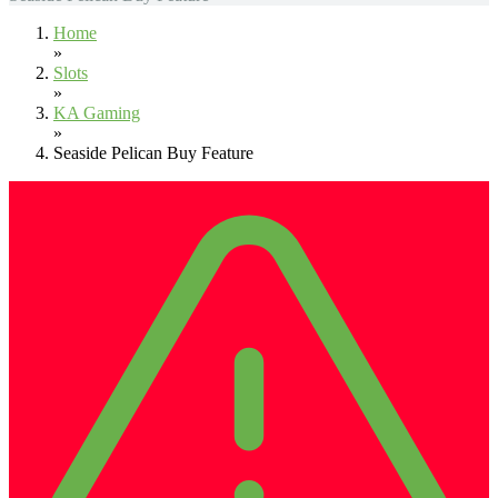
Home
»
Slots
»
KA Gaming
»
Seaside Pelican Buy Feature