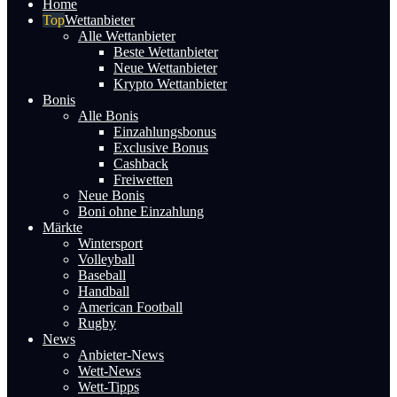
Home
Wettanbieter
Alle Wettanbieter
Beste Wettanbieter
Neue Wettanbieter
Krypto Wettanbieter
Bonis
Alle Bonis
Einzahlungsbonus
Exclusive Bonus
Cashback
Freiwetten
Neue Bonis
Boni ohne Einzahlung
Märkte
Wintersport
Volleyball
Baseball
Handball
American Football
Rugby
News
Anbieter-News
Wett-News
Wett-Tipps