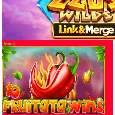
Demo Spiel