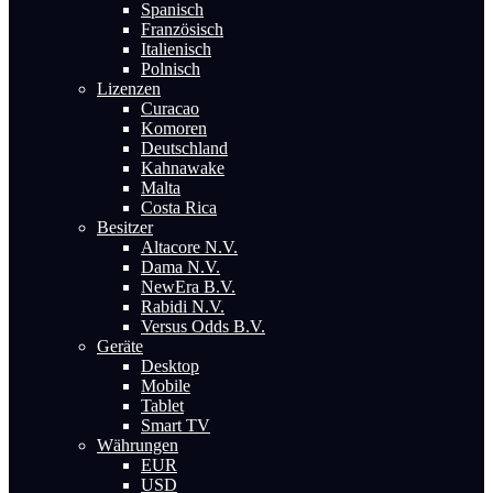
Spanisch
Französisch
Italienisch
Polnisch
Lizenzen
Curacao
Komoren
Deutschland
Kahnawake
Malta
Costa Rica
Besitzer
Altacore N.V.
Dama N.V.
NewEra B.V.
Rabidi N.V.
Versus Odds B.V.
Geräte
Desktop
Mobile
Tablet
Smart TV
Währungen
EUR
USD