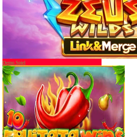
Demo Spiel