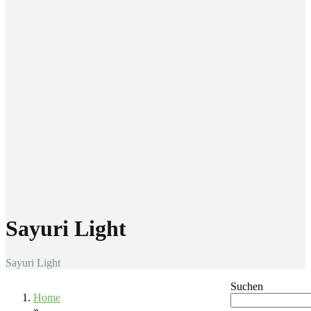
EUR
USD
CHF
CAD
BRL
Entwickler
Pragmatic Play
Play’n GO
NetEnt
Nolimit City
Hacksaw
Amatic
BGaming
BigTimeGaming
Gamomat
Slots
Sayuri Light
Sayuri Light
Suchen
Home
»