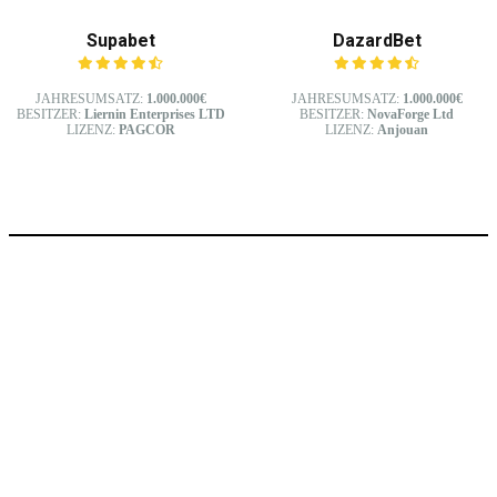
Supabet
DazardBet
JAHRESUMSATZ:
1.000.000€
JAHRESUMSATZ:
1.000.000€
BESITZER:
Liernin Enterprises LTD
BESITZER:
NovaForge Ltd
LIZENZ:
PAGCOR
LIZENZ:
Anjouan