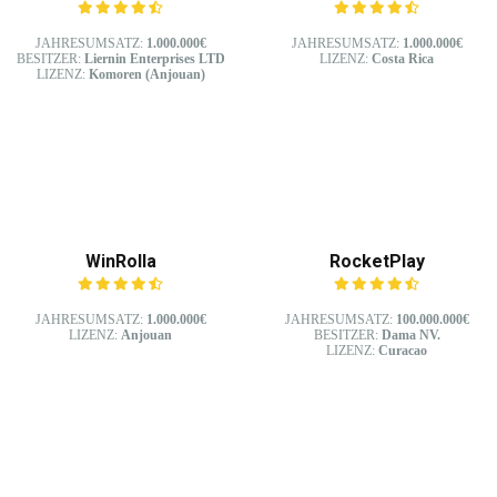
JAHRESUMSATZ:
1.000.000€
JAHRESUMSATZ:
1.000.000€
BESITZER:
Liernin Enterprises LTD
LIZENZ:
Costa Rica
LIZENZ:
Komoren (Anjouan)
WinRolla
RocketPlay
JAHRESUMSATZ:
1.000.000€
JAHRESUMSATZ:
100.000.000€
LIZENZ:
Anjouan
BESITZER:
Dama NV.
LIZENZ:
Curacao