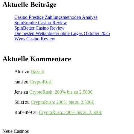
Aktuelle Beiträge
Casino Prestige Zahlungsmethoden Analyse
SpinEmpire Casino Review
SpinBetter Casino Review
Die besten Wettanbieter ohne Lugas Oktober 2025
Wyns Casino Review
Aktuelle Kommentare
Alex
zu
Dazard
rami
zu
CryptoRush
Jens
zu
CryptoRush: 200% bis zu 2.500€
Silizi
zu
CryptoRush: 200% bis zu 2.500€
Robert99
zu
CryptoRush: 200% bis zu 2.500€
Neue Casinos