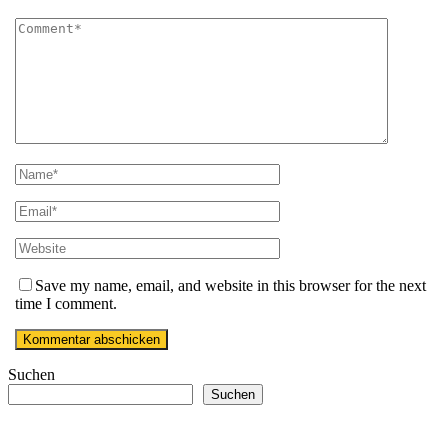
Save my name, email, and website in this browser for the next
time I comment.
Suchen
Suchen