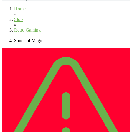
Home
»
Slots
»
Retro Gaming
»
Sands of Magic