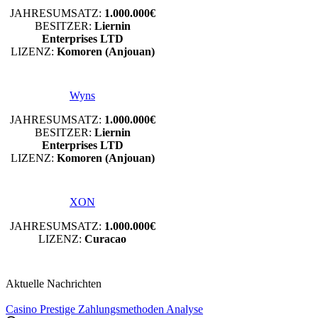
JAHRESUMSATZ:
1.000.000€
BESITZER:
Liernin
Enterprises LTD
LIZENZ:
Komoren (Anjouan)
Wyns
JAHRESUMSATZ:
1.000.000€
BESITZER:
Liernin
Enterprises LTD
LIZENZ:
Komoren (Anjouan)
XON
JAHRESUMSATZ:
1.000.000€
LIZENZ:
Curacao
Aktuelle Nachrichten
Casino Prestige Zahlungsmethoden Analyse