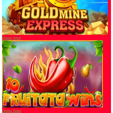
Demo Spiel
Demo Spiel