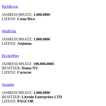
RichRoyal
JAHRESUMSATZ:
1.000.000€
LIZENZ:
Costa Rica
WinRolla
JAHRESUMSATZ:
1.000.000€
LIZENZ:
Anjouan
RocketPlay
JAHRESUMSATZ:
100.000.000€
BESITZER:
Dama NV.
LIZENZ:
Curacao
Supabet
JAHRESUMSATZ:
1.000.000€
BESITZER:
Liernin Enterprises LTD
LIZENZ:
PAGCOR