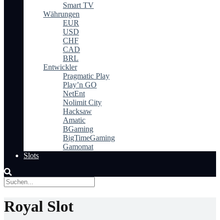
Smart TV
Währungen
EUR
USD
CHF
CAD
BRL
Entwickler
Pragmatic Play
Play’n GO
NetEnt
Nolimit City
Hacksaw
Amatic
BGaming
BigTimeGaming
Gamomat
Slots
Royal Slot