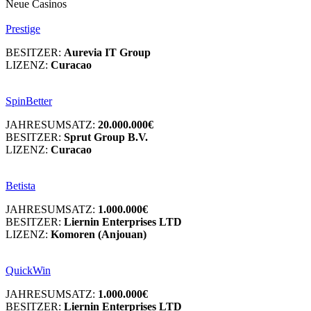
Neue Casinos
Prestige
BESITZER:
Aurevia IT Group
LIZENZ:
Curacao
SpinBetter
JAHRESUMSATZ:
20.000.000€
BESITZER:
Sprut Group B.V.
LIZENZ:
Curacao
Betista
JAHRESUMSATZ:
1.000.000€
BESITZER:
Liernin Enterprises LTD
LIZENZ:
Komoren (Anjouan)
QuickWin
JAHRESUMSATZ:
1.000.000€
BESITZER:
Liernin Enterprises LTD