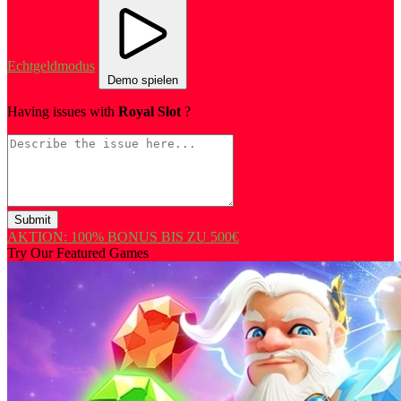
Echtgeldmodus
Demo spielen
Having issues with
Royal Slot
?
Submit
AKTION: 100% BONUS BIS ZU 500€
Try Our Featured Games