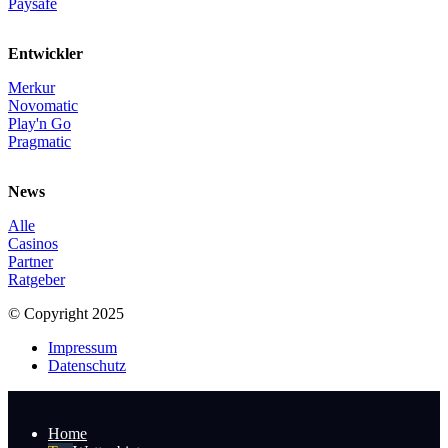
Paysafe
Entwickler
Merkur
Novomatic
Play'n Go
Pragmatic
News
Alle
Casinos
Partner
Ratgeber
© Copyright 2025
Impressum
Datenschutz
Home