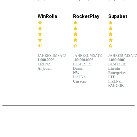
WinRolla
RocketPlay
Supabet
JAHRESUMSATZ:
JAHRESUMSATZ:
JAHRESUMSATZ
1.000.000€
100.000.000€
1.000.000€
LIZENZ:
BESITZER:
BESITZER:
Anjouan
Dama
Liernin
NV.
Enterprises
LIZENZ:
LTD
Curacao
LIZENZ:
PAGCOR