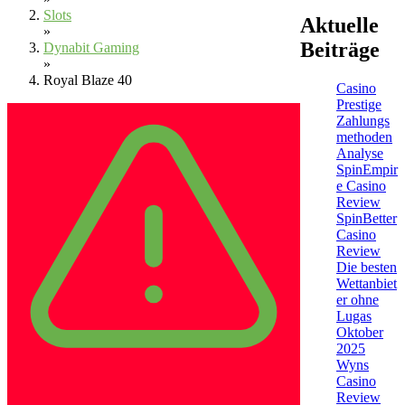
Slots
Aktuelle
»
Beiträge
Dynabit Gaming
»
Royal Blaze 40
Casino
Prestige
Zahlungs
methoden
Analyse
SpinEmpir
e Casino
Review
SpinBetter
Casino
Review
Die besten
Wettanbiet
er ohne
Lugas
Oktober
2025
Wyns
Casino
Review