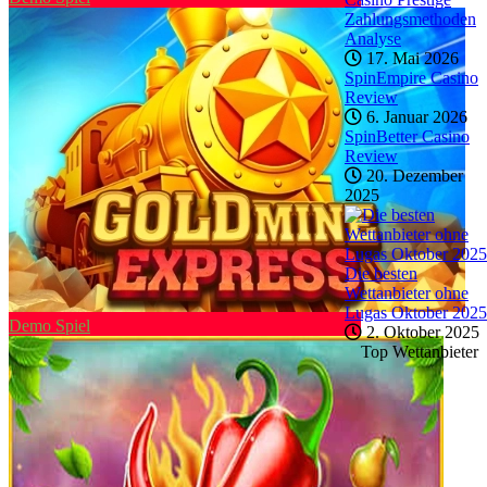
Zahlungsmethoden
Analyse
17. Mai 2026
SpinEmpire Casino
Review
6. Januar 2026
SpinBetter Casino
Review
20. Dezember
2025
Die besten
Wettanbieter ohne
Lugas Oktober 2025
Demo Spiel
2. Oktober 2025
Top Wettanbieter