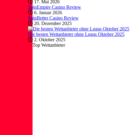
17. Mai 2026
SpinEmpire Casino Review
6. Januar 2026
SpinBetter Casino Review
20. Dezember 2025
Die besten Wettanbieter ohne Lugas Oktober 2025
2. Oktober 2025
Top Wettanbieter