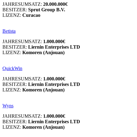
JAHRESUMSATZ:
20.000.000€
BESITZER:
Sprut Group B.V.
LIZENZ:
Curacao
Betista
JAHRESUMSATZ:
1.000.000€
BESITZER:
Liernin Enterprises LTD
LIZENZ:
Komoren (Anjouan)
QuickWin
JAHRESUMSATZ:
1.000.000€
BESITZER:
Liernin Enterprises LTD
LIZENZ:
Komoren (Anjouan)
Wyns
JAHRESUMSATZ:
1.000.000€
BESITZER:
Liernin Enterprises LTD
LIZENZ:
Komoren (Anjouan)