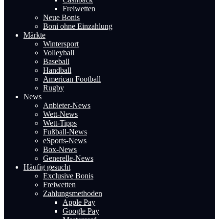
Freiwetten
Neue Bonis
Boni ohne Einzahlung
Märkte
Wintersport
Volleyball
Baseball
Handball
American Football
Rugby
News
Anbieter-News
Wett-News
Wett-Tipps
Fußball-News
eSports-News
Box-News
Generelle-News
Häufig gesucht
Exclusive Bonis
Freiwetten
Zahlungsmethoden
Apple Pay
Google Pay