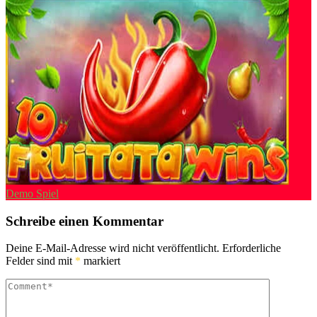
Demo Spiel
Schreibe einen Kommentar
Deine E-Mail-Adresse wird nicht veröffentlicht.
Erforderliche
Felder sind mit
*
markiert