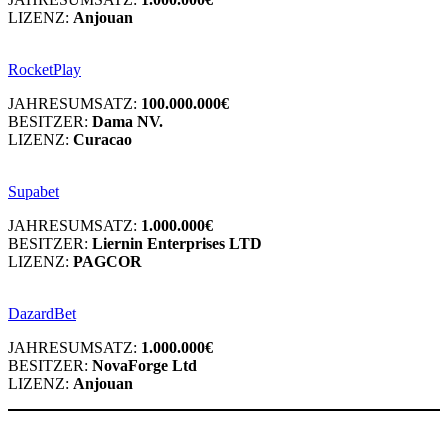
LIZENZ:
Anjouan
RocketPlay
JAHRESUMSATZ:
100.000.000€
BESITZER:
Dama NV.
LIZENZ:
Curacao
Supabet
JAHRESUMSATZ:
1.000.000€
BESITZER:
Liernin Enterprises LTD
LIZENZ:
PAGCOR
DazardBet
JAHRESUMSATZ:
1.000.000€
BESITZER:
NovaForge Ltd
LIZENZ:
Anjouan