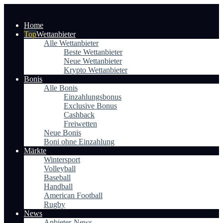
Home
Wettanbieter
Alle Wettanbieter
Beste Wettanbieter
Neue Wettanbieter
Krypto Wettanbieter
Bonis
Alle Bonis
Einzahlungsbonus
Exclusive Bonus
Cashback
Freiwetten
Neue Bonis
Boni ohne Einzahlung
Märkte
Wintersport
Volleyball
Baseball
Handball
American Football
Rugby
News
Anbieter-News