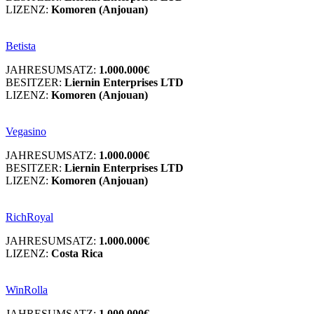
LIZENZ:
Komoren (Anjouan)
Betista
JAHRESUMSATZ:
1.000.000€
BESITZER:
Liernin Enterprises LTD
LIZENZ:
Komoren (Anjouan)
Vegasino
JAHRESUMSATZ:
1.000.000€
BESITZER:
Liernin Enterprises LTD
LIZENZ:
Komoren (Anjouan)
RichRoyal
JAHRESUMSATZ:
1.000.000€
LIZENZ:
Costa Rica
WinRolla
JAHRESUMSATZ:
1.000.000€