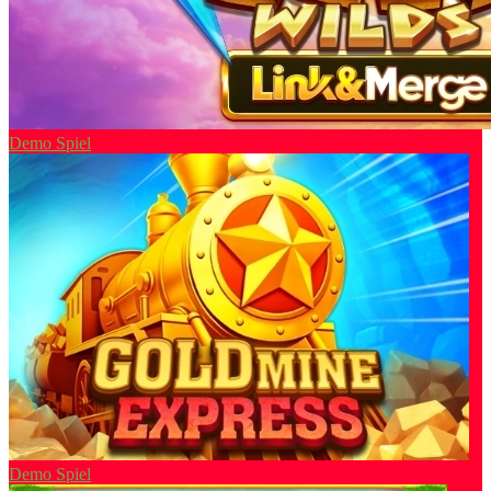
Demo Spiel
Demo Spiel