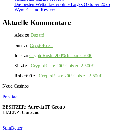
Die besten Wettanbieter ohne Lugas Oktober 2025
Wyns Casino Review
Aktuelle Kommentare
Alex
zu
Dazard
rami
zu
CryptoRush
Jens
zu
CryptoRush: 200% bis zu 2.500€
Silizi
zu
CryptoRush: 200% bis zu 2.500€
Robert99
zu
CryptoRush: 200% bis zu 2.500€
Neue Casinos
Prestige
BESITZER:
Aurevia IT Group
LIZENZ:
Curacao
SpinBetter