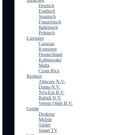
Sprachen
Deutsch
Englisch
Spanisch
Französisch
Italienisch
Polnisch
Lizenzen
Curacao
Komoren
Deutschland
Kahnawake
Malta
Costa Rica
Besitzer
Altacore N.V.
Dama N.V.
NewEra B.V.
Rabidi N.V.
Versus Odds B.V.
Geräte
Desktop
Mobile
Tablet
Smart TV