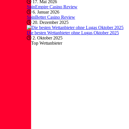
17. Mai 2026
SpinEmpire Casino Review
6. Januar 2026
SpinBetter Casino Review
20. Dezember 2025
Die besten Wettanbieter ohne Lugas Oktober 2025
2. Oktober 2025
Top Wettanbieter