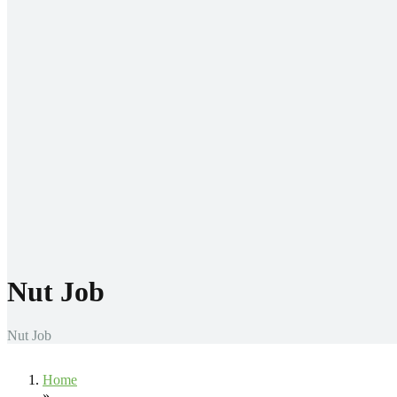
Entw
Slots
Nut Job
Nut Job
Home
»