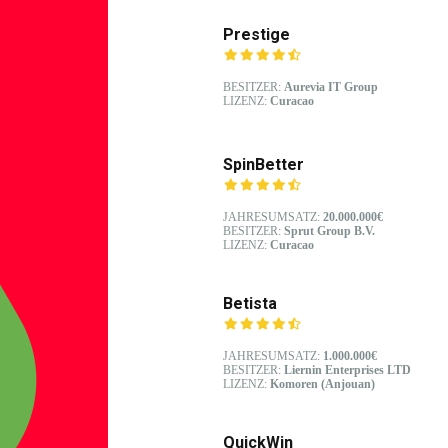
Prestige
BESITZER:
Aurevia IT Group
LIZENZ:
Curacao
SpinBetter
JAHRESUMSATZ:
20.000.000€
BESITZER:
Sprut Group B.V.
LIZENZ:
Curacao
Betista
JAHRESUMSATZ:
1.000.000€
BESITZER:
Liernin Enterprises LTD
LIZENZ:
Komoren (Anjouan)
QuickWin