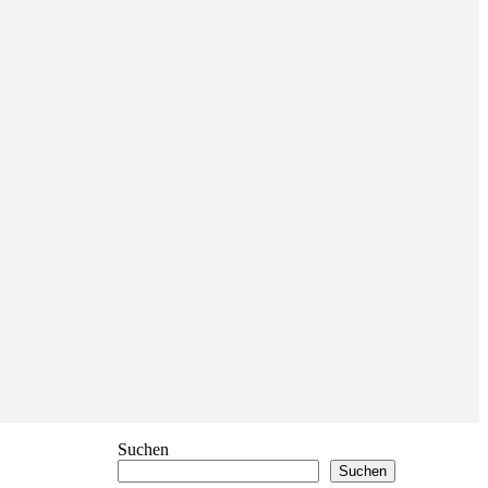
Suchen
Suchen