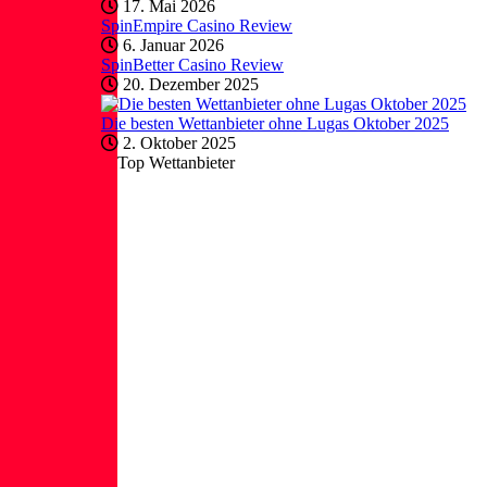
17. Mai 2026
SpinEmpire Casino Review
6. Januar 2026
SpinBetter Casino Review
20. Dezember 2025
Die besten Wettanbieter ohne Lugas Oktober 2025
2. Oktober 2025
Top Wettanbieter