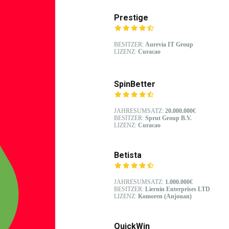
Prestige
BESITZER:
Aurevia IT Group
LIZENZ:
Curacao
SpinBetter
JAHRESUMSATZ:
20.000.000€
BESITZER:
Sprut Group B.V.
LIZENZ:
Curacao
Betista
JAHRESUMSATZ:
1.000.000€
BESITZER:
Liernin Enterprises LTD
LIZENZ:
Komoren (Anjouan)
QuickWin