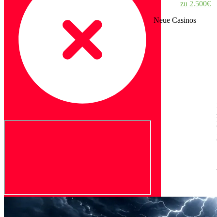
zu 2.500€
Neue Casinos