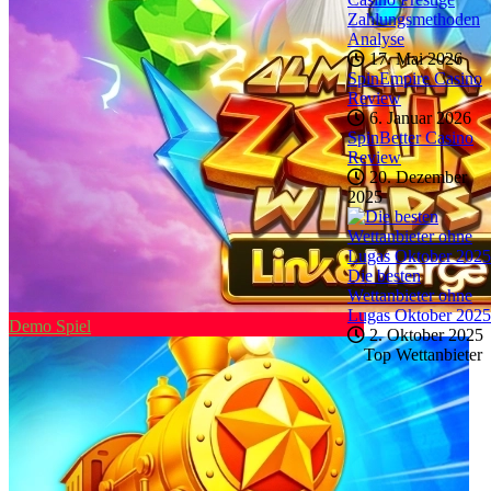
Zahlungsmethoden
Analyse
17. Mai 2026
SpinEmpire Casino
Review
6. Januar 2026
SpinBetter Casino
Review
20. Dezember
2025
Die besten
Wettanbieter ohne
Lugas Oktober 2025
Demo Spiel
2. Oktober 2025
Top Wettanbieter