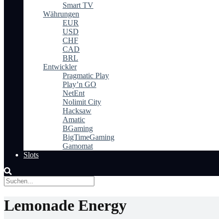
Smart TV
Währungen
EUR
USD
CHF
CAD
BRL
Entwickler
Pragmatic Play
Play’n GO
NetEnt
Nolimit City
Hacksaw
Amatic
BGaming
BigTimeGaming
Gamomat
Slots
Lemonade Energy