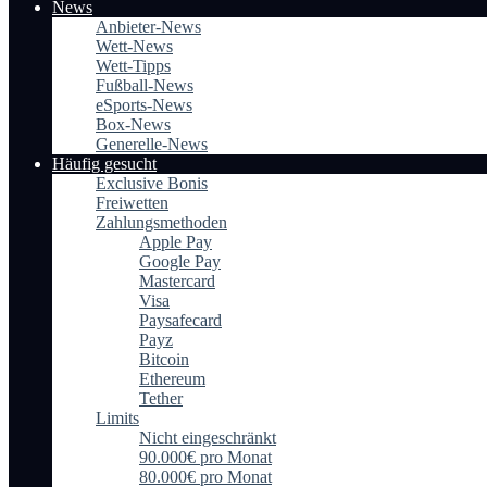
News
Anbieter-News
Wett-News
Wett-Tipps
Fußball-News
eSports-News
Box-News
Generelle-News
Häufig gesucht
Exclusive Bonis
Freiwetten
Zahlungsmethoden
Apple Pay
Google Pay
Mastercard
Visa
Paysafecard
Payz
Bitcoin
Ethereum
Tether
Limits
Nicht eingeschränkt
90.000€ pro Monat
80.000€ pro Monat