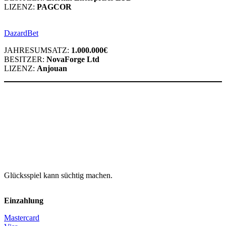
LIZENZ:
PAGCOR
DazardBet
JAHRESUMSATZ:
1.000.000€
BESITZER:
NovaForge Ltd
LIZENZ:
Anjouan
Glücksspiel kann süchtig machen.
Einzahlung
Mastercard