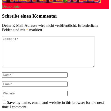
Demo Spiel
Schreibe einen Kommentar
Deine E-Mail-Adresse wird nicht veröffentlicht.
Erforderliche
Felder sind mit
*
markiert
Save my name, email, and website in this browser for the next
time I comment.