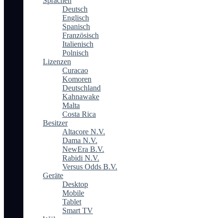
Sprachen
Deutsch
Englisch
Spanisch
Französisch
Italienisch
Polnisch
Lizenzen
Curacao
Komoren
Deutschland
Kahnawake
Malta
Costa Rica
Besitzer
Altacore N.V.
Dama N.V.
NewEra B.V.
Rabidi N.V.
Versus Odds B.V.
Geräte
Desktop
Mobile
Tablet
Smart TV