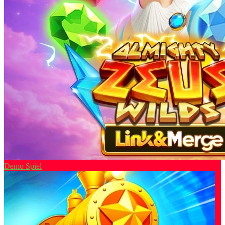
Demo Spiel