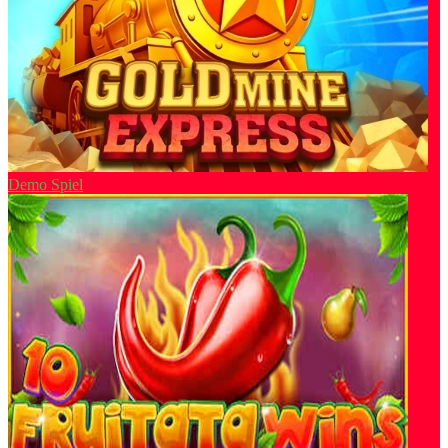
Demo Spiel