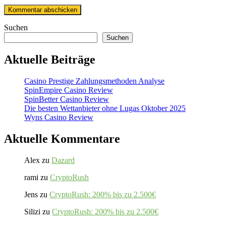
Suchen
Suchen
Aktuelle Beiträge
Casino Prestige Zahlungsmethoden Analyse
SpinEmpire Casino Review
SpinBetter Casino Review
Die besten Wettanbieter ohne Lugas Oktober 2025
Wyns Casino Review
Aktuelle Kommentare
Alex
zu
Dazard
rami
zu
CryptoRush
Jens
zu
CryptoRush: 200% bis zu 2.500€
Silizi
zu
CryptoRush: 200% bis zu 2.500€