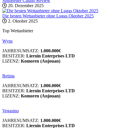
SpinBetter Casino Review
20. Dezember 2025
Die besten Wettanbieter ohne Lugas Oktober 2025
2. Oktober 2025
Top Wettanbieter
Wyns
JAHRESUMSATZ:
1.000.000€
BESITZER:
Liernin Enterprises LTD
LIZENZ:
Komoren (Anjouan)
Betista
JAHRESUMSATZ:
1.000.000€
BESITZER:
Liernin Enterprises LTD
LIZENZ:
Komoren (Anjouan)
Vegasino
JAHRESUMSATZ:
1.000.000€
BESITZER:
Liernin Enterprises LTD