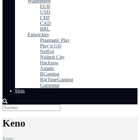
Währungen
EUR
USD
CHF
CAD
BRL
Entwickler
Pragmatic Play
Play’n GO
NetEnt
Nolimit City
Hacksaw
Amatic
BGaming
BigTimeGaming
Gamomat
Slots
Keno
Keno