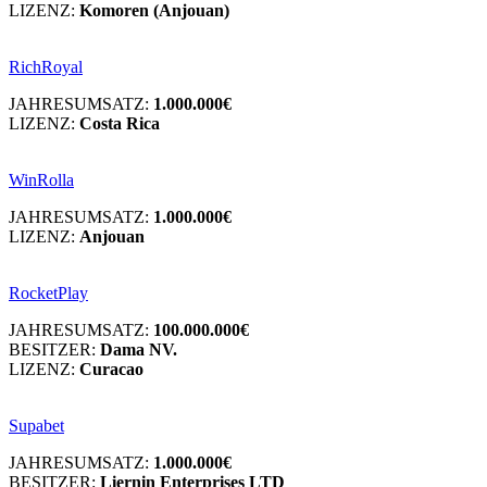
LIZENZ:
Komoren (Anjouan)
RichRoyal
JAHRESUMSATZ:
1.000.000€
LIZENZ:
Costa Rica
WinRolla
JAHRESUMSATZ:
1.000.000€
LIZENZ:
Anjouan
RocketPlay
JAHRESUMSATZ:
100.000.000€
BESITZER:
Dama NV.
LIZENZ:
Curacao
Supabet
JAHRESUMSATZ:
1.000.000€
BESITZER:
Liernin Enterprises LTD