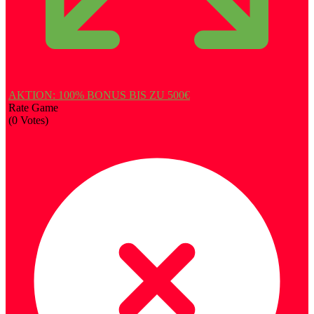
AKTION: 100% BONUS BIS ZU 500€
Rate Game
(
0
Votes)