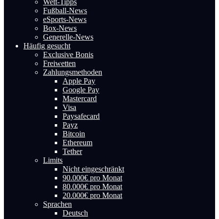
Wett-Tipps
Fußball-News
eSports-News
Box-News
Generelle-News
Häufig gesucht
Exclusive Bonis
Freiwetten
Zahlungsmethoden
Apple Pay
Google Pay
Mastercard
Visa
Paysafecard
Payz
Bitcoin
Ethereum
Tether
Limits
Nicht eingeschränkt
90.000€ pro Monat
80.000€ pro Monat
20.000€ pro Monat
Sprachen
Deutsch