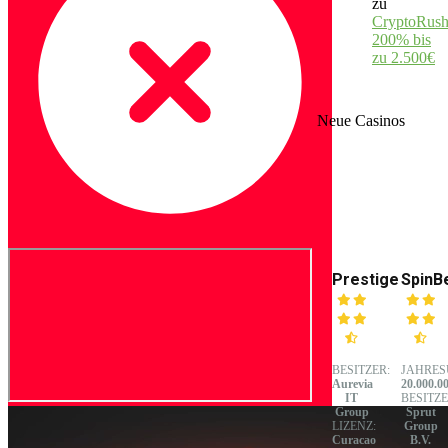
zu
CryptoRush
200% bis
zu 2.500€
Neue Casinos
Prestige
SpinB
BESITZER:
JAHRES
Aurevia
20.000.0
IT
BESITZE
Group
Sprut
LIZENZ:
Group
Curacao
B.V.