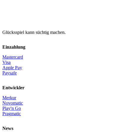
Glücksspiel kann süchtig machen.
Einzahlung
Mastercard
Visa
Apple Pay
Paysafe
Entwickler
Merkur
Novomatic
Play'n Go
Pragmatic
News