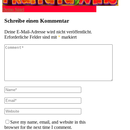
Demo Spiel
Schreibe einen Kommentar
Deine E-Mail-Adresse wird nicht veröffentlicht.
Erforderliche Felder sind mit
*
markiert
Save my name, email, and website in this
browser for the next time I comment.