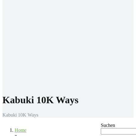
EUR
USD
CHF
CAD
BRL
Entwickler
Pragmatic Play
Play’n GO
NetEnt
Nolimit City
Hacksaw
Amatic
BGaming
BigTimeGaming
Gamomat
Slots
Kabuki 10K Ways
Kabuki 10K Ways
Suchen
Home
»