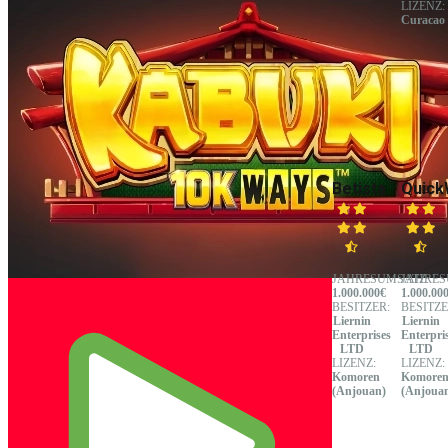
LIZENZ:
Curacao
Betista
Quick
JAHRESUMSATZ:
JAHRES
1.000.000€
1.000.00
BESITZER:
BESITZE
Liernin
Liernin
Enterprises
Enterpri
LTD
LTD
LIZENZ:
LIZENZ:
Komoren
Komore
(Anjouan)
(Anjoua